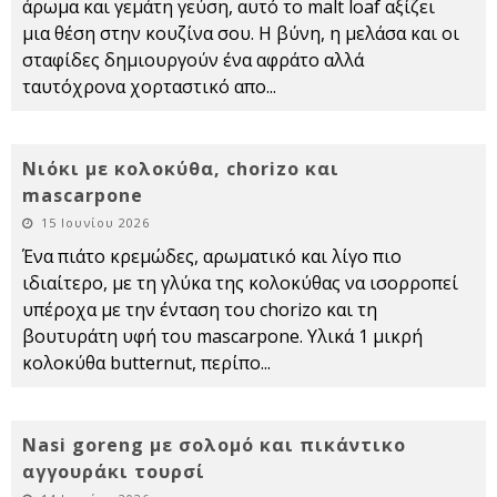
άρωμα και γεμάτη γεύση, αυτό το malt loaf αξίζει
μια θέση στην κουζίνα σου. Η βύνη, η μελάσα και οι
σταφίδες δημιουργούν ένα αφράτο αλλά
ταυτόχρονα χορταστικό απο
...
Νιόκι με κολοκύθα, chorizo και
mascarpone
15 Ιουνίου 2026
Ένα πιάτο κρεμώδες, αρωματικό και λίγο πιο
ιδιαίτερο, με τη γλύκα της κολοκύθας να ισορροπεί
υπέροχα με την ένταση του chorizo και τη
βουτυράτη υφή του mascarpone. Υλικά 1 μικρή
κολοκύθα butternut, περίπο
...
Nasi goreng με σολομό και πικάντικο
αγγουράκι τουρσί