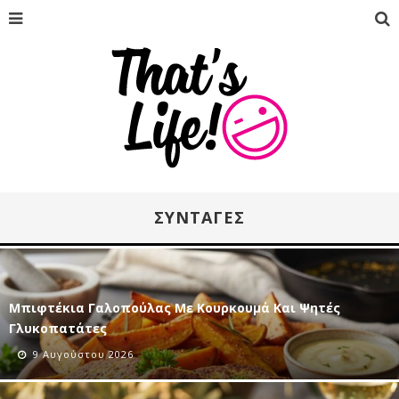
ΣΥΝΤΑΓΈΣ
Μπιφτέκια Γαλοπούλας Με Κουρκουμά Και Ψητές
Γλυκοπατάτες
9 Αυγούστου 2026