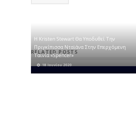
Η Kristen Stewart Θα Υποδυθεί Την
Πριγκίπισσα Νταϊάνα Στην Επερχόμενη
RELATED POSTS
Ταινία «Spencer»
18 Ιουνίου 2020