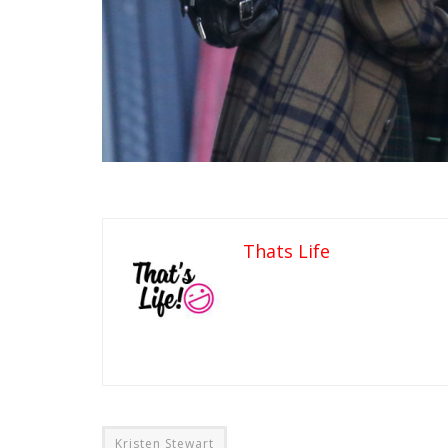
Thats Life
Kristen Stewart