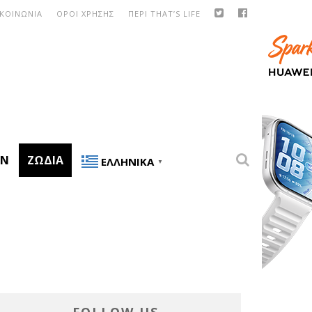
ΙΚΟΙΝΩΝΙΑ
ΟΡΟΙ ΧΡΗΣΗΣ
ΠΕΡΙ THAT’S LIFE
ON
ΖΏΔΙΑ
ΕΛΛΗΝΙΚΆ
▼