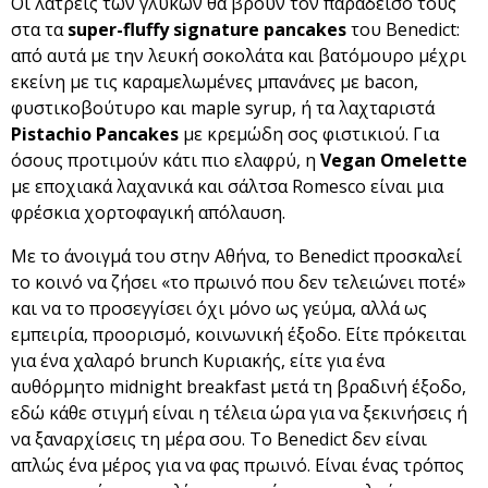
Οι λάτρεις των γλυκών θα βρουν τον παράδεισό τους
στα τα
super-fluffy
signature
pancakes
του Benedict:
από αυτά με την λευκή σοκολάτα και βατόμουρο μέχρι
εκείνη με τις καραμελωμένες μπανάνες με bacon,
φυστικοβούτυρο και maple syrup, ή τα λαχταριστά
Pistachio
Pancakes
με κρεμώδη σος φιστικιού. Για
όσους προτιμούν κάτι πιο ελαφρύ, η
Vegan
Omelette
με εποχιακά λαχανικά και σάλτσα Romesco είναι μια
φρέσκια χορτοφαγική απόλαυση.
Με το άνοιγμά του στην Αθήνα, το Benedict προσκαλεί
το κοινό να ζήσει «το πρωινό που δεν τελειώνει ποτέ»
και να το προσεγγίσει όχι μόνο ως γεύμα, αλλά ως
εμπειρία, προορισμό, κοινωνική έξοδο. Είτε πρόκειται
για ένα χαλαρό brunch Κυριακής, είτε για ένα
αυθόρμητο midnight breakfast μετά τη βραδινή έξοδο,
εδώ κάθε στιγμή είναι η τέλεια ώρα για να ξεκινήσεις ή
να ξαναρχίσεις τη μέρα σου. Το Benedict δεν είναι
απλώς ένα μέρος για να φας πρωινό. Είναι ένας τρόπος