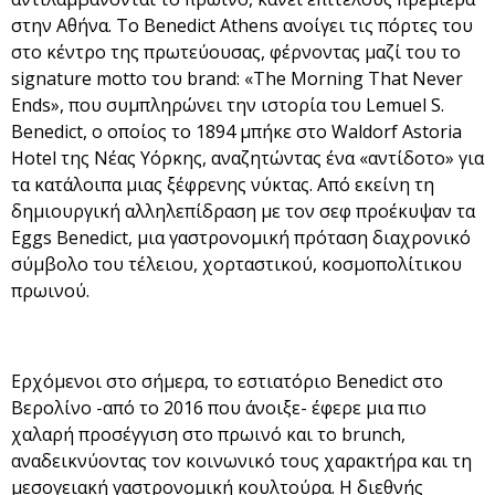
στην Αθήνα. Το Benedict Athens ανοίγει τις πόρτες του
στο κέντρο της πρωτεύουσας, φέρνοντας μαζί του το
signature motto του brand: «The Morning That Never
Ends», που συμπληρώνει την ιστορία του Lemuel S.
Benedict, ο οποίος το 1894 μπήκε στο Waldorf Astoria
Hotel της Νέας Υόρκης, αναζητώντας ένα «αντίδοτο» για
τα κατάλοιπα μιας ξέφρενης νύκτας. Από εκείνη τη
δημιουργική αλληλεπίδραση με τον σεφ προέκυψαν τα
Eggs Benedict, μια γαστρονομική πρόταση διαχρονικό
σύμβολο του τέλειου, χορταστικού, κοσμοπολίτικου
πρωινού.
Ερχόμενοι στο σήμερα, το εστιατόριο Benedict στο
Βερολίνο -από το 2016 που άνοιξε- έφερε μια πιο
χαλαρή προσέγγιση στο πρωινό και το brunch,
αναδεικνύοντας τον κοινωνικό τους χαρακτήρα και τη
μεσογειακή γαστρονομική κουλτούρα. Η διεθνής