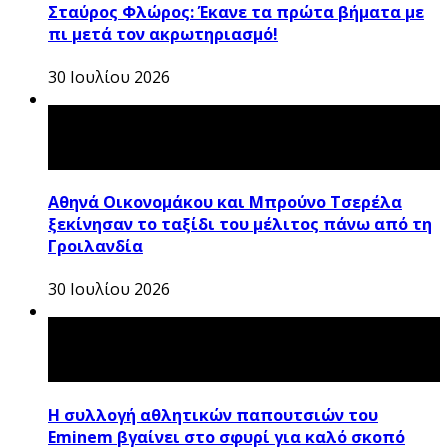
Σταύρος Φλώρος: Έκανε τα πρώτα βήματα με
πι μετά τον ακρωτηριασμό!
30 Ιουλίου 2026
Αθηνά Οικονομάκου και Μπρούνο Τσερέλα
ξεκίνησαν το ταξίδι του μέλιτος πάνω από τη
Γροιλανδία
30 Ιουλίου 2026
Η συλλογή αθλητικών παπουτσιών του
Eminem βγαίνει στο σφυρί για καλό σκοπό