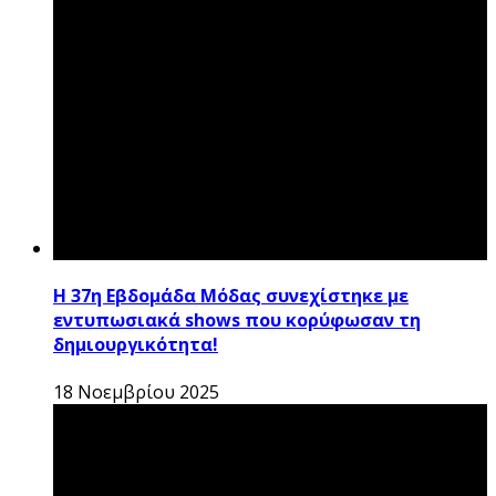
Η 37η Εβδομάδα Μόδας συνεχίστηκε με
εντυπωσιακά shows που κορύφωσαν τη
δημιουργικότητα!
18 Νοεμβρίου 2025