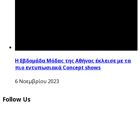
Η Eβδομάδα Mόδας της Αθήνας έκλεισε με τα
πιο εντυπωσιακά Concept shows
6 Νοεμβρίου 2023
Follow Us