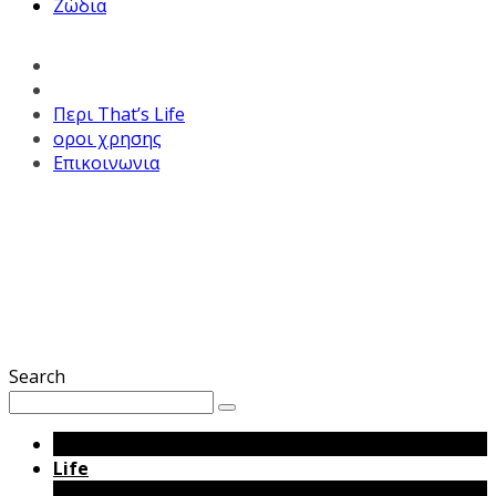
Ζώδια
Περι That’s Life
οροι χρησης
Επικοινωνια
Search
That’s Hot
Life
Μόδα