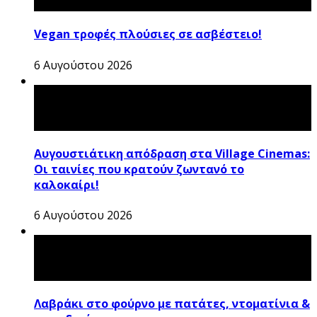
Vegan τροφές πλούσιες σε ασβέστειο!
6 Αυγούστου 2026
Αυγουστιάτικη απόδραση στα Village Cinemas:
Οι ταινίες που κρατούν ζωντανό το
καλοκαίρι!
6 Αυγούστου 2026
Λαβράκι στο φούρνο με πατάτες, ντοματίνια &