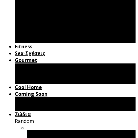
Andydote
Ομορφιά
Παιδί & Γονείς
Γάμος – Βάφτιση
Gadgets
Roadbook
Fitness
Sex-Σχέσεις
Gourmet
Συνταγές
Cooking Tips
Mr Pancakes
Cool Home
Coming Soon
Box Office
Βιβλία
Ζώδια
Random