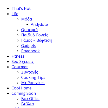
That’s Hot
Life
Μόδα
Andydote
Ομορφιά
Παιδί & Γονείς
Γάμος – Βάφτιση
Gadgets
Roadbook
Fitness
Sex-Σχέσεις
Gourmet
Συνταγές
Cooking Tips
Mr Pancakes
Cool Home
Coming Soon
Box Office
Βιβλία