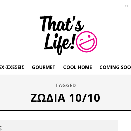
ΕΠ
EX-ΣΧΈΣΕΙΣ
GOURMET
COOL HOME
COMING SO
TAGGED
ΖΩΔΙΑ 10/10
ς