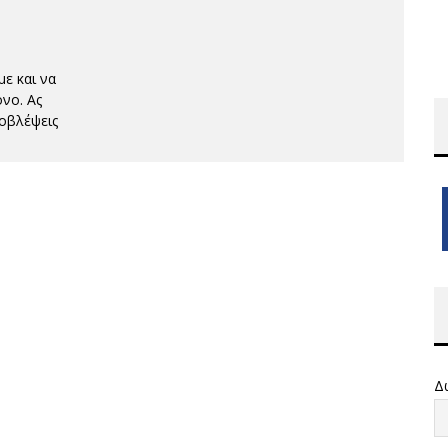
ε και να
νο. Ας
ροβλέψεις
Δ