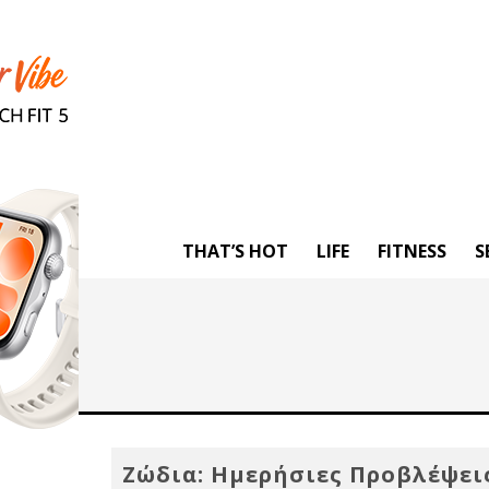
THAT’S HOT
LIFE
FITNESS
S
Ζώδια: Ημερήσιες Προβλέψει