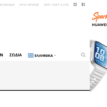
ΙΚΟΙΝΩΝΙΑ
ΟΡΟΙ ΧΡΗΣΗΣ
ΠΕΡΙ THAT’S LIFE
ON
ΖΏΔΙΑ
ΕΛΛΗΝΙΚΆ
▼