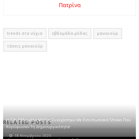
Πατρίνα
trends στα νύχια
εβδομάδα μόδας
μανικιούρ
τάσεις μανικιούρ
Η 37η Εβδομάδα Μόδας Συνεχίστηκε Με Εντυπωσιακά Shows Που
RELATED POSTS
Κορύφωσαν Τη Δημιουργικότητα!
18 Νοεμβρίου 2025