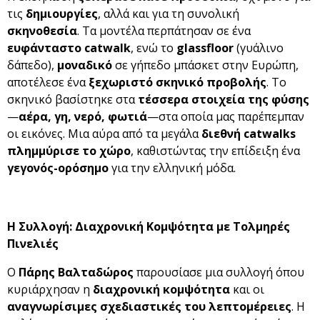
τις
δημιουργίες
, αλλά και για τη συνολική
σκηνοθεσία
. Τα μοντέλα περπάτησαν σε ένα
ευφάνταστο catwalk
, ενώ το
glassfloor
(γυάλινο
δάπεδο),
μοναδικό
σε γήπεδο μπάσκετ στην Ευρώπη,
αποτέλεσε ένα
ξεχωριστό σκηνικό προβολής
. Το
σκηνικό βασίστηκε στα
τέσσερα στοιχεία της φύσης
—
αέρα, γη, νερό, φωτιά
—στα οποία μας παρέπεμπαν
οι εικόνες. Μια αύρα από τα μεγάλα
διεθνή catwalks
πλημμύρισε το χώρο
, καθιστώντας την επίδειξη ένα
γεγονός-ορόσημο
για την ελληνική μόδα.
Η Συλλογή: Διαχρονική Κομψότητα με Τολμηρές
Πινελιές
Ο
Πάρης Βαλταδώρος
παρουσίασε μια συλλογή όπου
κυριάρχησαν η
διαχρονική κομψότητα
και οι
αναγνωρίσιμες σχεδιαστικές του λεπτομέρειες
. Η