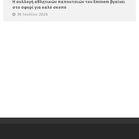
Η συλλογή αθλητικών παπουτσιών του Eminem βγαίνει
στο σφυρί για καλό σκοπό
30 Ιουλίου 2026