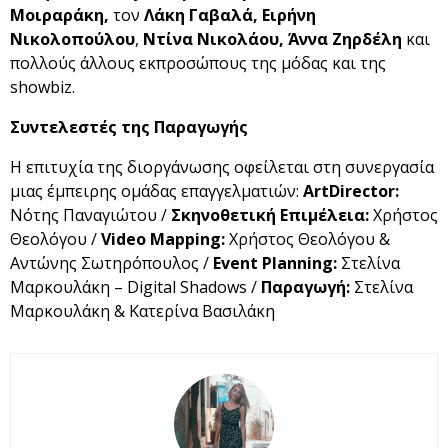
Μοιραράκη,
τον
Λάκη Γαβαλά, Ειρήνη
Νικολοπούλου
,
Ντίνα Νικολάου, Άννα Ζηρδέλη
και
πολλούς άλλους εκπροσώπους της μόδας και της
showbiz.
Συντελεστές της Παραγωγής
Η επιτυχία της διοργάνωσης οφείλεται στη συνεργασία
μιας έμπειρης ομάδας επαγγελματιών:
ArtDirector:
Νότης Παναγιώτου /
Σκηνοθετική Επιμέλεια:
Χρήστος
Θεολόγου /
Video Mapping:
Χρήστος Θεολόγου &
Αντώνης Σωτηρόπουλος /
Event
Planning
:
Στελίνα
Μαρκουλάκη – Digital Shadows /
Παραγωγή:
Στελίνα
Μαρκουλάκη & Κατερίνα Βασιλάκη