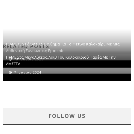
Η ΑΜΣΤΕΛ Έδωσε Το Σύνθημα Για Το Φετινό Καλοκαίρι, Με Μια
RELATED POSTS
Αυθεντική Συναυλιακή Εμπειρία
ΠΑΜΕ Στα Μεγαλύτερα Λαϊβ Του Καλοκαιριού Παρέα Με Την
10 Ιουνίου 2025
ΑΜΣΤΕΛ
7 Ιουνίου 2024
FOLLOW US