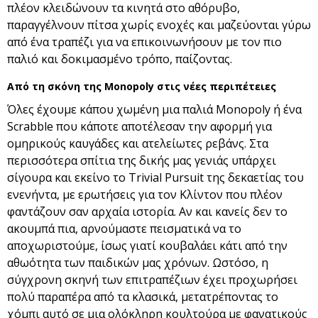
πλέον κλειδώνουν τα κινητά στο αθόρυβο,
παραγγέλνουν πίτσα χωρίς ενοχές και μαζεύονται γύρω
από ένα τραπέζι για να επικοινωνήσουν με τον πιο
παλιό και δοκιμασμένο τρόπο, παίζοντας.
Από τη σκόνη της Monopoly στις νέες περιπέτειες
Όλες έχουμε κάπου χωμένη μια παλιά Monopoly ή ένα
Scrabble που κάποτε αποτέλεσαν την αφορμή για
ομηρικούς καυγάδες και ατελείωτες ρεβάνς. Στα
περισσότερα σπίτια της δικής μας γενιάς υπάρχει
σίγουρα και εκείνο το Trivial Pursuit της δεκαετίας του
ενενήντα, με ερωτήσεις για τον Κλίντον που πλέον
φαντάζουν σαν αρχαία ιστορία. Αν και κανείς δεν το
ακουμπά πια, αρνούμαστε πεισματικά να το
αποχωριστούμε, ίσως γιατί κουβαλάει κάτι από την
αθωότητα των παιδικών μας χρόνων. Ωστόσο, η
σύγχρονη σκηνή των επιτραπέζιων έχει προχωρήσει
πολύ παραπέρα από τα κλασικά, μετατρέποντας το
χόμπι αυτό σε μια ολόκληρη κουλτούρα με φανατικούς