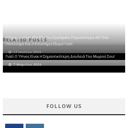
Η Εγκυμοσύνη Αλλάζει Τον Εγκέφαλο Περισσότερο Απ’ Όσο
RELATED POSTS
Πιστεύαμε Και Η Επιστήμη Εξηγεί Γιατί
17 Ιουλίου 2026
Γιατί Ο Ύπνος Είναι Η Σημαντικότερη Δουλειά Του Μωρού Σου!
7 Μαρτίου 2026
FOLLOW US