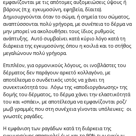
εμφανίζονται με τις απότομες αυξομειώσεις ύψους ή
βάρους (π.χ. εγκυμοσύνη, εφηβεία, δίαιτα).
Δημιουργούνται όταν το σώμα, ή σημεία του σώματος,
αναπτύσσονται πολύ γρήγορα, με συνέπεια το δέρμα να
μην μπορεί να ακολουθήσει τους ίδιος ρυθμούς
ανάπτυξης. Αυτό συμβαίνει κατά κύριο λόγο κατά τη
διάρκεια της εγκυμοσύνης όπου η κοιλιά και το στήθος
μεγαλώνουν πολύ γρήγορα.
Επιπλέον, για ορμονικούς λόγους, οι ινοβλάστες του
δέρματος δεν παράγουν αρκετό κολλαγόνο, με
αποτέλεσμα ο συνδετικός ιστός να χάνει τη
συνεκτικότητά του. Λόγω της «αποδιοργάνωσης» της
δομής του δέρματος, το δέρμα χάνει την ελαστικότητά
του και «σπάει», με αποτέλεσμα να εμφανίζονται ροζ/
μωβ γραμμές που στη συνέχεια γίνονται υπόλευκες: οι
γνωστές ραγάδες.
Η εμφάνιση των ραγάδων κατά τη διάρκεια της
εγκυμοσύνης απασχολεί έως και το 90% των εγκύων.