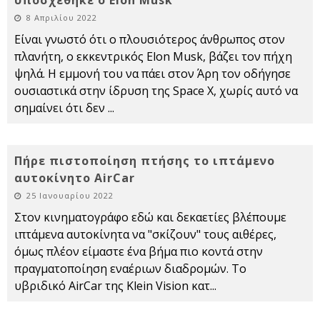
υποσχέθηκε ο Elon Musk
8 Απριλίου 2022
Είναι γνωστό ότι ο πλουσιότερος άνθρωπος στον
πλανήτη, ο εκκεντρικός Elon Musk, βάζει τον πήχη
ψηλά. Η εμμονή του να πάει στον Άρη τον οδήγησε
ουσιαστικά στην ίδρυση της Space X, χωρίς αυτό να
σημαίνει ότι δεν
...
Πήρε πιστοποίηση πτήσης το ιπτάμενο
αυτοκίνητο AirCar
25 Ιανουαρίου 2022
Στον κινηματογράφο εδώ και δεκαετίες βλέπουμε
ιπτάμενα αυτοκίνητα να "σκίζουν" τους αιθέρες,
όμως πλέον είμαστε ένα βήμα πιο κοντά στην
πραγματοποίηση εναέριων διαδρομών. Το
υβριδικό AirCar της Klein Vision κατ
...