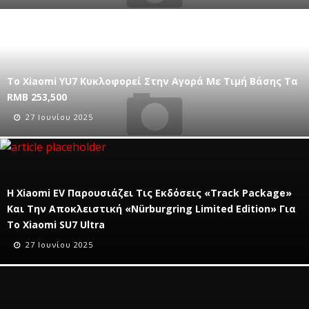
Το Xiaomi YU7 Κυκλοφορεί Στην Αγορά Με Τιμή Βάσης Τα
RMB 253,500
27 Ιουνίου 2025
Η Xiaomi EV Παρουσιάζει Τις Εκδόσεις «Track Package»
Και Την Αποκλειστική «Nürburgring Limited Edition» Για
Το Xiaomi SU7 Ultra
27 Ιουνίου 2025