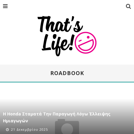
ROADBOOK
Η Honda Σταματά Την Παραγωγή Λόγω Έλλειψης
Ημιαγωγών
21 Δεκεμβρίου 2025