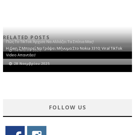
RELATED POSTS
Πώς Το TikTok Άρχισε Να Αλλάζει Τα Σπίτια Μας!
Η Gen Z Μπορεί Να Γράψει Μήνυμα Στο Nokia 3310; Viral TikTok
14 Μαΐου 2026
Video Απαντάει!
28 Νοεμβρίου 2025
FOLLOW US