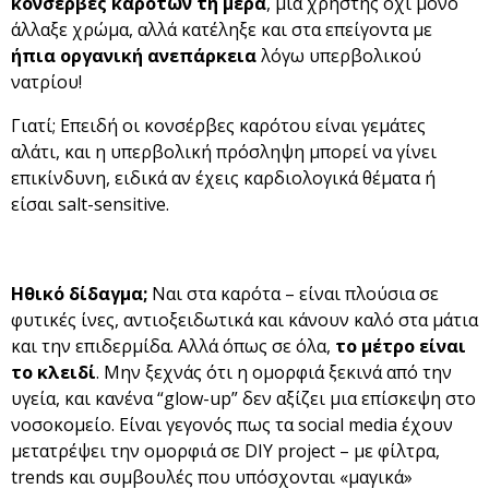
κονσέρβες καρότων τη μέρα
, μια χρήστης όχι μόνο
άλλαξε χρώμα, αλλά κατέληξε και στα επείγοντα με
ήπια οργανική ανεπάρκεια
λόγω υπερβολικού
νατρίου!
Γιατί; Επειδή οι κονσέρβες καρότου είναι γεμάτες
αλάτι, και η υπερβολική πρόσληψη μπορεί να γίνει
επικίνδυνη, ειδικά αν έχεις καρδιολογικά θέματα ή
είσαι salt-sensitive.
Ηθικό δίδαγμα;
Ναι στα καρότα – είναι πλούσια σε
φυτικές ίνες, αντιοξειδωτικά και κάνουν καλό στα μάτια
και την επιδερμίδα. Αλλά όπως σε όλα,
το μέτρο είναι
το κλειδί
. Μην ξεχνάς ότι η ομορφιά ξεκινά από την
υγεία, και κανένα “glow-up” δεν αξίζει μια επίσκεψη στο
νοσοκομείο. Είναι γεγονός πως τα social media έχουν
μετατρέψει την ομορφιά σε DIY project – με φίλτρα,
trends και συμβουλές που υπόσχονται «μαγικά»