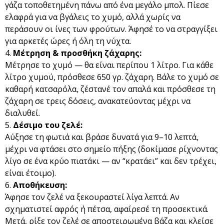
γάζα τοποθετημένη πάνω από ένα μεγάλο μπολ. Πίεσε
ελαφρά για να βγάλεις το χυμό, αλλά χωρίς να
περάσουν οι ίνες των φρούτων. Άφησέ το να στραγγίξει
για αρκετές ώρες ή όλη τη νύχτα.
Μέτρηση & προσθήκη ζάχαρης:
Μέτρησε το χυμό — θα είναι περίπου 1 λίτρο. Για κάθε
λίτρο χυμού, πρόσθεσε 650 γρ. ζάχαρη. Βάλε το χυμό σε
καθαρή κατσαρόλα, ζέστανέ τον απαλά και πρόσθεσε τη
ζάχαρη σε τρεις δόσεις, ανακατεύοντας μέχρι να
διαλυθεί.
Δέσιμο του ζελέ:
Αύξησε τη φωτιά και βράσε δυνατά για 9–10 λεπτά,
μέχρι να φτάσει στο σημείο πήξης (δοκίμασε ρίχνοντας
λίγο σε ένα κρύο πιατάκι — αν “κρατάει” και δεν τρέχει,
είναι έτοιμο).
Αποθήκευση:
Άφησε τον ζελέ να ξεκουραστεί λίγα λεπτά. Αν
σχηματιστεί αφρός ή πέτσα, αφαίρεσέ τη προσεκτικά.
Μετά, ρίξε τον ζελέ σε αποστειρωμένα βάζα και κλείσε