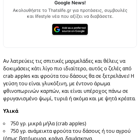
Google News!
Ακολουθήστε το Thatslife.gr για προτάσεις, συμβουλές
και lifestyle νέα που αξίζει να διαβάσετε.
Αν λατρεύεις τις σπιτικές μαρμελάδες και θέλεις να
δοκιμάσεις κάτι λίγο πιο ιδιαίτερο, αυτός ο ζελές από
crab apples και φρούτα του δάσους θα σε ξετρελάνει! Η
γεύση του είναι γλυκόξινη, με έντονο άρωμα
φθινοπωρινών καρπών, και είναι υπέροχος πάνω σε
φρυγανισμένο ψωμί, τυριά ή ακόμα και με ψητά κρέατα.
Υλικά
750 γρ. μικρά μήλα (crab apples)
750 γρ. ανάμεικτα φρούτα του δάσους ή του αγρού
(όπως βατόμουρα, κράνα, δαμάσκηνα,