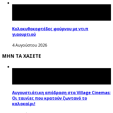
Κολοκυθοκεφτέδες φούρνου με ντιπ
γιαουρτιού
4 Αυγούστου 2026
ΜΗΝ ΤΑ ΧΑΣΕΤΕ
Αυγουστιάτικη απόδραση στα Village Cinemas:
Οι ταινίες που κρατούν ζωντανό το
καλοκαίρι!