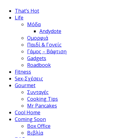
That’s Hot
Life
Μόδα
Andydote
Ομορφιά
Παιδί & Γονείς
Γάμος – Βάφτιση
Gadgets
Roadbook
Fitness
Sex-Σχέσεις
Gourmet
Συνταγές
Cooking Tips
Mr Pancakes
Cool Home
Coming Soon
Box Office
Βιβλία