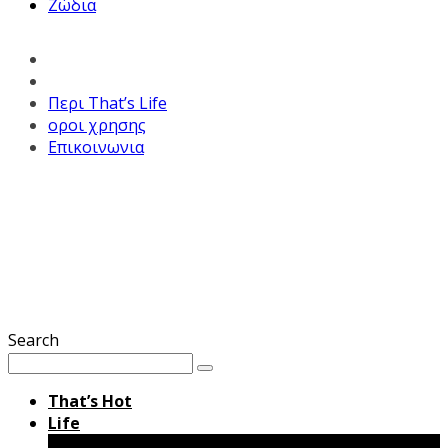
Ζώδια
Περι That’s Life
οροι χρησης
Επικοινωνια
Search
That’s Hot
Life
Μόδα