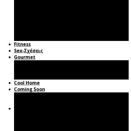
Andydote
Ομορφιά
Παιδί & Γονείς
Γάμος – Βάφτιση
Gadgets
Roadbook
Fitness
Sex-Σχέσεις
Gourmet
Συνταγές
Cooking Tips
Mr Pancakes
Cool Home
Coming Soon
Box Office
Βιβλία
Ζώδια
Random