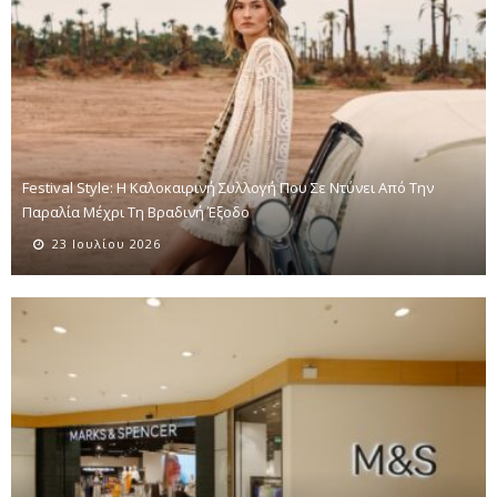
Festival Style: Η Καλοκαιρινή Συλλογή Που Σε Ντύνει Από Την
Παραλία Μέχρι Τη Βραδινή Έξοδο
23 Ιουλίου 2026