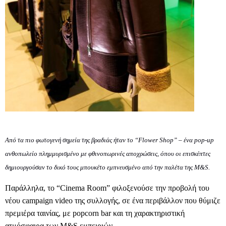
Από τα πιο φωτογενή σημεία της βραδιάς ήταν το “Flower Shop” – ένα pop-up
ανθοπωλείο πλημμυρισμένο με φθινοπωρινές αποχρώσεις, όπου οι επισκέπτες
δημιουργούσαν το δικό τους μπουκέτο
εμπνευσμένο από την παλέτα της
M&S.
Παράλληλα, το “
Cinema
Room
” φιλοξενούσε την προβολή του
νέου
campaign
video
της συλλογής, σε ένα περιβάλλον που θύμιζε
πρεμιέρα ταινίας, με
popcorn
bar
και τη χαρακτηριστική
ατμόσφαιρα των
M
&
S
εμπειριών.