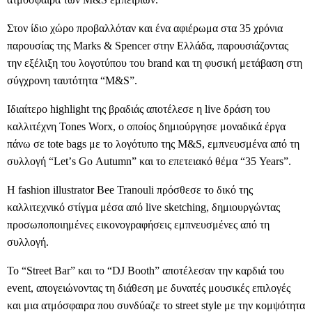
Στον ίδιο χώρο προβαλλόταν και ένα αφιέρωμα στα 35 χρόνια
παρουσίας της
Marks
&
Spencer
στην Ελλάδα, παρουσιάζοντας
την εξέλιξη του λογοτύπου του
brand
και τη φυσική μετάβαση στη
σύγχρονη ταυτότητα “
M
&
S
”.
Ιδιαίτερο
highlight
της βραδιάς αποτέλεσε η
live
δράση του
καλλιτέχνη
Tones
Worx
, ο οποίος δημιούργησε μοναδικά έργα
πάνω σε
tote
bags
με το λογότυπο της
M
&
S
, εμπνευσμένα από τη
συλλογή “
Let
’
s
Go
Autumn
” και το επετειακό θέμα “35
Years
”.
Η
fashion
illustrator
Bee
Tranouli
πρόσθεσε το δικό της
καλλιτεχνικό στίγμα μέσα από
live
sketching
, δημιουργώντας
προσωποποιημένες εικονογραφήσεις εμπνευσμένες από τη
συλλογή.
Το “
Street
Bar
” και το “
DJ
Booth
” αποτέλεσαν την καρδιά του
event
, απογειώνοντας τη διάθεση με δυνατές μουσικές επιλογές
και μια ατμόσφαιρα που συνδύαζε το
street
style
με την κομψότητα