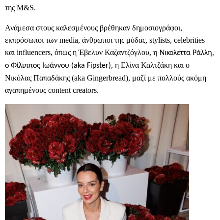
της
M
&
S
.
Ανάμεσα στους καλεσμένους βρέθηκαν δημοσιογράφοι,
εκπρόσωποι των
media
, άνθρωποι της μόδας,
stylists
,
celebrities
και
influencers
, όπως η Έβελυν Καζαντζόγλου,
η Νικολέττα Ράλλη,
, η Ελίνα Καλτζάκη και ο
ο Φίλιππος Ιωάννου (
aka
Fipster
)
Νικόλας Παπαδάκης (
aka
Gingerbread
), μαζί με πολλούς ακόμη
αγαπημένους
content
creators
.