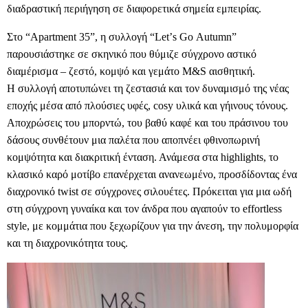
διαδραστική περιήγηση σε διαφορετικά σημεία εμπειρίας.
Στο “
Apartment
35”, η συλλογή “
Let
’
s
Go
Autumn
”
παρουσιάστηκε σε σκηνικό που θύμιζε σύγχρονο αστικό
διαμέρισμα – ζεστό, κομψό και γεμάτο
M
&
S
αισθητική.
Η συλλογή αποτυπώνει τη ζεστασιά και τον δυναμισμό της νέας
εποχής μέσα από πλούσιες υφές,
cosy
υλικά και γήινους τόνους.
Αποχρώσεις του μπορντώ, του βαθύ καφέ και του πράσινου του
δάσους συνθέτουν μια παλέτα που αποπνέει φθινοπωρινή
κομψότητα και διακριτική ένταση. Ανάμεσα στα
highlights
, το
κλασικό καρό μοτίβο επανέρχεται ανανεωμένο, προσδίδοντας ένα
διαχρονικό
twist
σε σύγχρονες σιλουέτες.
Πρόκειται για μια ωδή
στη σύγχρονη γυναίκα και τον άνδρα που αγαπούν το
effortless
style
, με κομμάτια που ξεχωρίζουν για την άνεση, την πολυμορφία
και τη διαχρονικότητα τους.