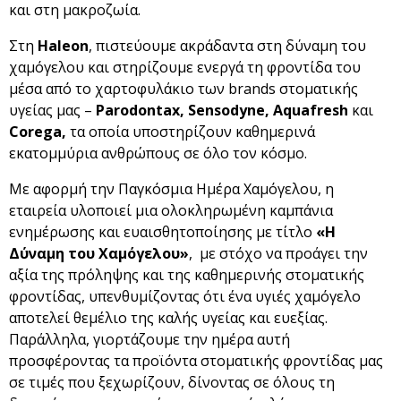
και στη μακροζωία.
Στη
Haleon
, πιστεύουμε ακράδαντα στη δύναμη του
χαμόγελου και στηρίζουμε ενεργά τη φροντίδα του
μέσα από το χαρτοφυλάκιο των brands στοματικής
υγείας μας –
Parodontax, Sensodyne, Aquafresh
και
Corega,
τα οποία υποστηρίζουν καθημερινά
εκατομμύρια ανθρώπους σε όλο τον κόσμο.
Με αφορμή την Παγκόσμια Ημέρα Χαμόγελου, η
εταιρεία υλοποιεί μια ολοκληρωμένη καμπάνια
ενημέρωσης και ευαισθητοποίησης με τίτλο
«Η
Δύναμη του Χαμόγελου»
, με στόχο να προάγει την
αξία της πρόληψης και της καθημερινής στοματικής
φροντίδας, υπενθυμίζοντας ότι ένα υγιές χαμόγελο
αποτελεί θεμέλιο της καλής υγείας και ευεξίας.
Παράλληλα, γιορτάζουμε την ημέρα αυτή
προσφέροντας τα προϊόντα στοματικής φροντίδας μας
σε τιμές που ξεχωρίζουν, δίνοντας σε όλους τη