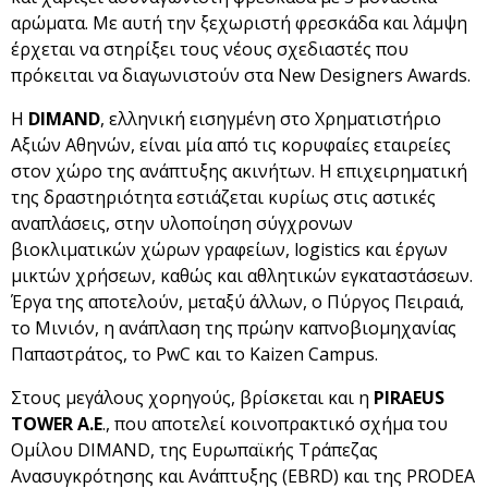
αρώματα. Με αυτή την ξεχωριστή φρεσκάδα και λάμψη
έρχεται να στηρίξει τους νέους σχεδιαστές που
πρόκειται να διαγωνιστούν στα New Designers Awards.
Η
DIMAND
, ελληνική εισηγμένη στο Χρηματιστήριο
Αξιών Αθηνών, είναι μία από τις κορυφαίες εταιρείες
στον χώρο της ανάπτυξης ακινήτων. H επιχειρηματική
της δραστηριότητα εστιάζεται κυρίως στις αστικές
αναπλάσεις, στην υλοποίηση σύγχρονων
βιοκλιματικών χώρων γραφείων, logistics και έργων
μικτών χρήσεων, καθώς και αθλητικών εγκαταστάσεων.
Έργα της αποτελούν, μεταξύ άλλων, ο Πύργος Πειραιά,
το Μινιόν, η ανάπλαση της πρώην καπνοβιομηχανίας
Παπαστράτος, το PwC και το Kaizen Campus.
Στους μεγάλους χορηγούς, βρίσκεται και η
PIRAEUS
TOWER Α.Ε
., που αποτελεί κοινοπρακτικό σχήμα του
Ομίλου DIMAND, της Ευρωπαϊκής Τράπεζας
Ανασυγκρότησης και Ανάπτυξης (EBRD) και της PRODEA