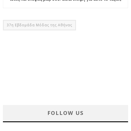
37η Εβδομάδα Μόδας της Αθήνας
FOLLOW US