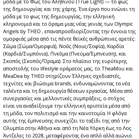
μόδα με το Φως του Αληθινού (True Light) — το φως
της δημιουργίας και της χάρης. Ένα έργο που ενώνει τη
μόδα με το φως της δημιουργίας, την ελληνική
κληρονομιά και το όραμα μιας νέας γενιάς των Olympic
Angels by THEO , επαναπροσδιορίζοντας την έννοια της
ομορφιάς μέσα από τις πέντε θεϊκές ανθρώπινες αρετές:
Σῶμα (Σώμα/Ομορφιά), Νοῦς (Νους/Σοφία), Καρδία
(Καρδιά/Συμπόνια), Πνεῦμα (Πνεύμα/Έμπνευση), και
Σκοπός (Σκοπός/Όραμα). Στο πλαίσιο της ευρύτερης
αποστολής του lifestyle οράματος μας, το TheaMou και
MeaDea by THEO στηρίζουν Έλληνες σχεδιαστές,
τεχνίτες και βιώσιμα brands, ενδυναμώνοντας τα νέα
ταλέντα και τη δημιουργία θέσεων εργασίας. Μέσα από
συνεργασίες και μελλοντικές συμπράξεις, ο στόχος
είναι να αναδείξουμε την ελληνική αριστεία μέσα από
τη μόδα, τον πολιτισμό και την καινοτομία. Η φλόγα
αυτής της έμπνευσης συνεχίζει το ταξίδι της από την
Ολυμπία στην Αθήνα και από τη Νέα Υόρκη έως το Λος
Άντζελες το 2028, μεταφέροντας ένα απλό αλλά αιώνιο