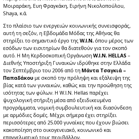
Μοιραράκη, Ευη Φραγκάκη, Ειρήνη Νικολοπούλου,
Shaya, κ.ά.
Στο πλαίσιο των ενεργειών κοινωνικής συνεισφοράς,
αυτή τη σεζόν, η Εβδομάδα Μόδας της Αθήνας θα
στηρίξει το σημαντικό έργο της
W.I.N.
όπου μέρος των
εσόδων των εισιτηρίων θα διατεθούν για τον σκοπό
αυτό. Η Μη Κερδοσκοπική Οργάνωση
W.I.N. HELLAS
–
Διεθνής Υποστήριξη Γυναικών ιδρύθηκε στην Ελλάδα
τον Σεπτέμβριο του 2006 από τη
Μάντα Τσαγκιά –
Παπαδάκου
με σκοπό την πρόληψη και εξάλειψη της
βίας κατά των γυναικών, καθώς και την προώθηση της
ισότητας των φύλων. Η W.I.N. Hellas παρέχει
ψυχολογική στήριξη μέσα από εξειδικευμένα
προγράμματα, νομική συμβουλευτική και διασύνδεση
με αρμόδιες δομές. Μέχρι σήμερα έχει στηρίξει
περισσότερες από 25.000 γυναίκες που έχουν βιώσει
κακοποίηση στο οικογενειακό, κοινωνικό και
επαγγελματικό τους περιβάλλον.