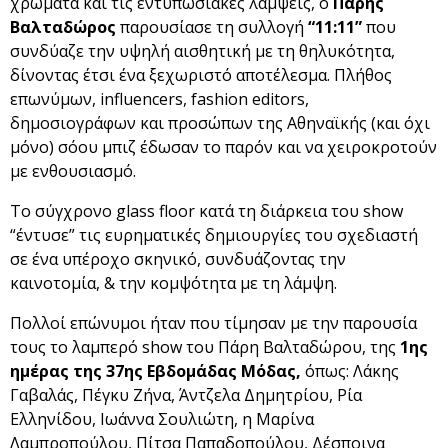
χρώματα και τις εντυπωσιακές λάμψεις, ο
Πάρης
Βαλταδώρος
παρουσίασε τη συλλογή
“11
:
11”
που
συνδύαζε την υψηλή αισθητική με τη θηλυκότητα,
δίνοντας έτσι ένα ξεχωριστό αποτέλεσμα. Πλήθος
επωνύμων, influencers, fashion editors,
δημοσιογράφων και προσώπων της Αθηναϊκής (και όχι
μόνο) σόου μπιζ έδωσαν το παρόν και να χειροκροτούν
με ενθουσιασμό.
Το σύγχρονο glass floor κατά τη διάρκεια του show
“έντυσε” τις ευρηματικές δημιουργίες του σχεδιαστή
σε ένα υπέροχο σκηνικό, συνδυάζοντας την
καινοτομία, & την κομψότητα με τη λάμψη.
Πολλοί επώνυμοι ήταν που τίμησαν με την παρουσία
τους το λαμπερό show του Πάρη Βαλταδώρου, της
1ης
ημέρας της 37ης Εβδομάδας Μόδας,
όπως: Λάκης
Γαβαλάς, Πέγκυ Ζήνα, Άντζελα Δημητρίου, Ρία
Ελληνίδου, Ιωάννα Σουλιώτη, η Μαρίνα
Λαμπροπούλου, Πίτσα Παπαδοπούλου, Δέσποινα