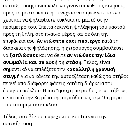
αυτοεξέτασης είναι καλό να γίνονται κάθετες κινήσεις
προς το μαστό και στη συνέχεια να σηκώνετε το ένα
χέρι και να ψηλαφίζετε κυκλικά το μαστό στην
περίμετρο του. Έπειτα ξεκινά η ψηλάφηση του μαστού
προς τη θηλή, στο πλαϊνό μέρος και σε όλη την
επιφάνεια του.
Αν νιώσετε κάτι περίεργο
κατά τη
διάρκεια της ψηλάφησης, η χειρουργός συμβουλεύει
να
ξαπλώσετε
και να δείτε
αν νιώθετε την ίδια
ανωμαλία και σε αυτή τη στάση
. Τέλος, είναι
σημαντικό να επιλέξετε την
κατάλληλη χρονική
στιγμή
για να κάνετε την αυτοεξέταση καθώς το στήθος
περνά από διάφορες φάσεις κατά τη διάρκεια του
έμμηνου κύκλου. Η πιο “ήσυχη” περίοδος του στήθους
είναι από την 3η μέρα της περιόδου ως την 10η μέρα
του καταμήνιου κύκλου.
Τέλος, στο βίντεο παρέχονται και
tips
για την
αυτοεξέταση: