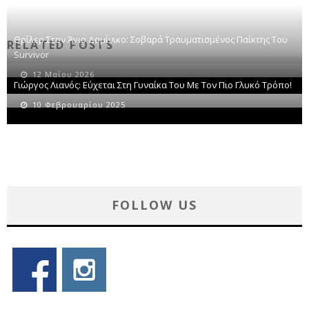
Θρίλερ Στον Άγιο Δομίνικο: Σοβαρά Τραυματισμένος Παίκτης Του
RELATED POSTS
Survivor
12 Μαΐου 2026
Γιώργος Λιανός: Εύχεται Στη Γυναίκα Του Με Τον Πιο Γλυκό Τρόπο!
10 Φεβρουαρίου 2025
FOLLOW US