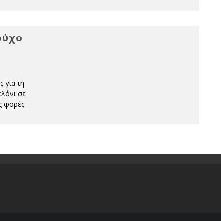
ούχο
ς για τη
ελόνι σε
ς φορές