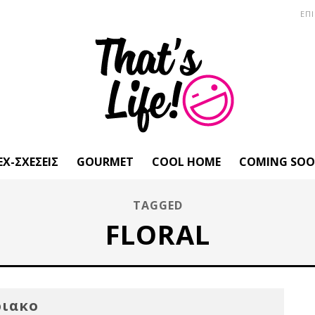
ΕΠ
EX-ΣΧΈΣΕΙΣ
GOURMET
COOL HOME
COMING SO
TAGGED
FLORAL
ριακο