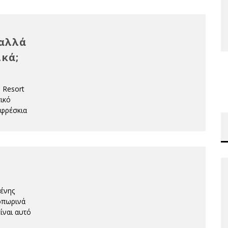
 αλλά
ικά;
η Resort
τικό
ά φρέσκια
μένης
νοπωρινά
ίναι αυτό