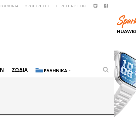
ΙΚΟΙΝΩΝΙΑ
ΟΡΟΙ ΧΡΗΣΗΣ
ΠΕΡΙ THAT’S LIFE
ON
ΖΏΔΙΑ
ΕΛΛΗΝΙΚΆ
▼