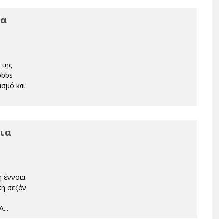
να
 της
obbs
ασμό και
ια
 έννοια.
κη σεζόν
 Α
...