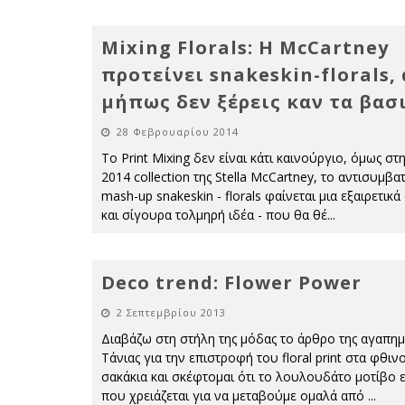
Mixing Florals: H McCartney
προτείνει snakeskin-florals,
μήπως δεν ξέρεις καν τα βασ
28 Φεβρουαρίου 2014
To Print Mixing δεν είναι κάτι καινούργιο, όμως στ
2014 collection της Stella McCartney, το αντισυμβα
mash-up snakeskin - florals φαίνεται μια εξαιρετικ
και σίγουρα τολμηρή ιδέα - που θα θέ
...
Deco trend: Flower Power
2 Σεπτεμβρίου 2013
Διαβάζω στη στήλη της μόδας το άρθρο της αγαπη
Τάνιας για την επιστροφή του floral print στα φθι
σακάκια και σκέφτομαι ότι το λουλουδάτο μοτίβο ε
που χρειάζεται για να μεταβούμε ομαλά από
...