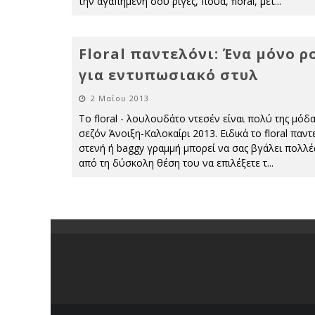
την αγαπημένη σου ρίγες, πουά, floral, μετ
...
Floral παντελόνι: Ένα μόνο ρ
για εντυπωσιακό στυλ
2 Μαΐου 2013
Το floral - λουλουδάτο ντεσέν είναι πολύ της μόδα
σεζόν Άνοιξη-Καλοκαίρι 2013. Ειδικά το floral παντ
στενή ή baggy γραμμή μπορεί να σας βγάλει πολλέ
από τη δύσκολη θέση του να επιλέξετε τ
...