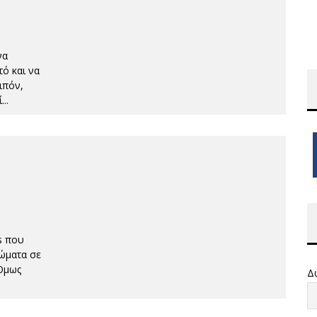
να
τό και να
ιπόν,
ί
...
s που
ρώματα σε
 Όμως
Δ