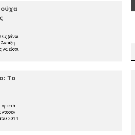
ρούχα
ς
ις (είναι
ι Άνοιξη
ς να είσαι
ο: Το
ι αρκετά
α ντεσέν
 του 2014