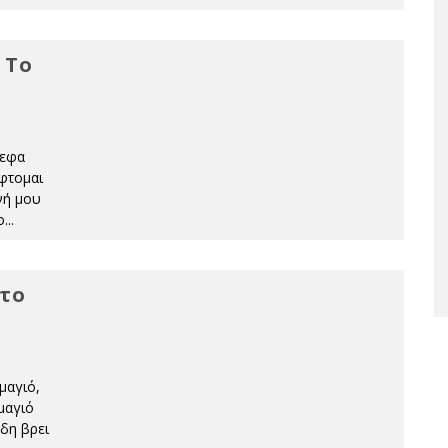
 Το
νεφα
έφτομαι
νή μου
ο
...
στο
μαγιό,
μαγιό
ήδη βρει