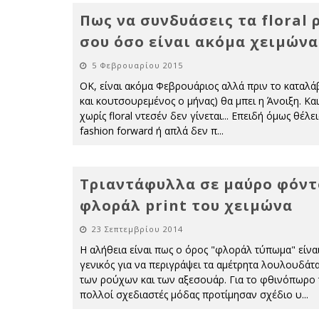
Πως να συνδυάσεις τα floral 
σου όσο είναι ακόμα χειμώνα
5 Φεβρουαρίου 2015
ΟΚ, είναι ακόμα Φεβρουάριος αλλά πριν το καταλάβε
και κουτσουρεμένος ο μήνας) θα μπει η Άνοιξη. Κα
χωρίς floral ντεσέν δεν γίνεται... Επειδή όμως θέλει
fashion forward ή απλά δεν π
...
Τριαντάφυλλα σε μαύρο φόντ
φλοράλ print του χειμώνα
23 Σεπτεμβρίου 2014
H αλήθεια είναι πως ο όρος "φλοράλ τύπωμα" είνα
γενικός για να περιγράψει τα αμέτρητα λουλουδάτ
των ρούχων και των αξεσουάρ. Για το φθινόπωρο
πολλοί σχεδιαστές μόδας προτίμησαν σχέδιο υ
...