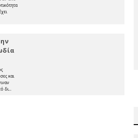
τικότητα
έχει
την
ωδία
ός
σες και
γιναν
ό δι
...