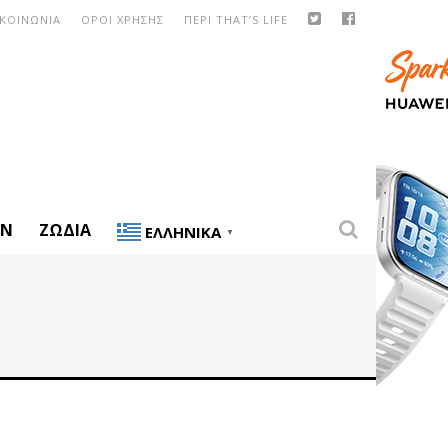
ΙΚΟΙΝΩΝΙΑ
ΟΡΟΙ ΧΡΗΣΗΣ
ΠΕΡΙ THAT’S LIFE
ON
ΖΏΔΙΑ
ΕΛΛΗΝΙΚΆ
▼