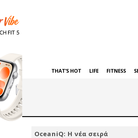
THAT’S HOT
LIFE
FITNESS
S
OceaniQ: Η νέα σειρά