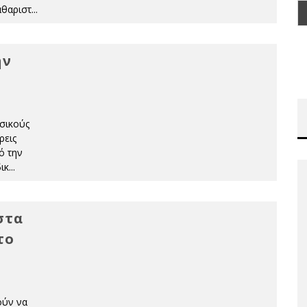
αθαριστ
...
ην
σικούς
ρεις
ό την
ικ
...
στα
το
ούν να