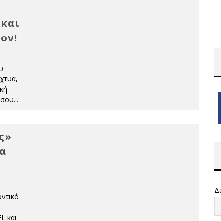
 και
ον!
υ
χτυα,
ική
ι σου
...
ς»
ια
Δ
οντικό
L και