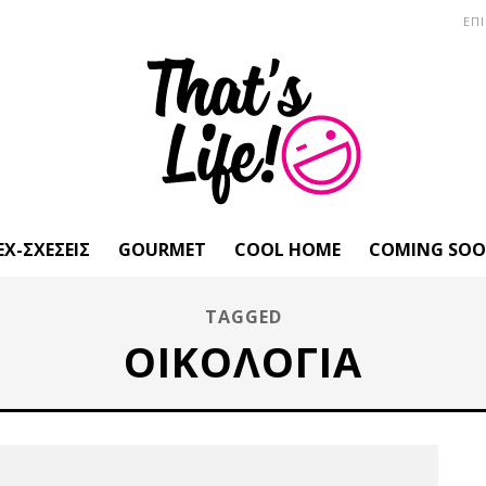
ΕΠ
EX-ΣΧΈΣΕΙΣ
GOURMET
COOL HOME
COMING SO
TAGGED
ΟΙΚΟΛΟΓΊΑ