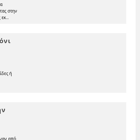
τα
τας στην
 εκ
...
όνι
ίδες ή
ην
έναν από