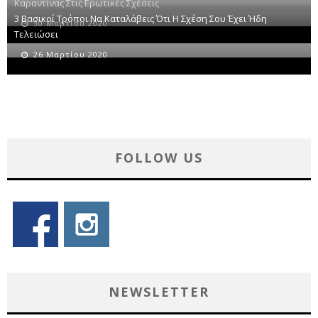
Καραντίνας Στις Ερωτικές Σχέσεις
3 Βασικοί Τρόποι Να Καταλάβεις Ότι Η Σχέση Σου Έχει Ήδη
30 Μαρτίου 2020
Τελειώσει
26 Μαρτίου 2020
FOLLOW US
NEWSLETTER