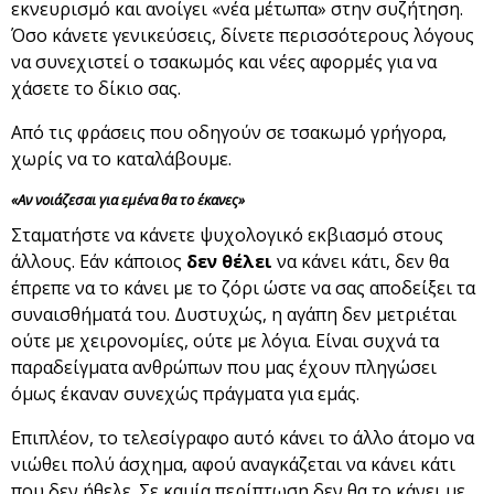
εκνευρισμό και ανοίγει «νέα μέτωπα» στην συζήτηση.
Όσο κάνετε γενικεύσεις, δίνετε περισσότερους λόγους
να συνεχιστεί ο τσακωμός και νέες αφορμές για να
χάσετε το δίκιο σας.
Από τις φράσεις που οδηγούν σε τσακωμό γρήγορα,
χωρίς να το καταλάβουμε.
«Αν νοιάζεσαι για εμένα θα το έκανες»
Σταματήστε να κάνετε ψυχολογικό εκβιασμό στους
άλλους. Εάν κάποιος
δεν θέλει
να κάνει κάτι, δεν θα
έπρεπε να το κάνει με το ζόρι ώστε να σας αποδείξει τα
συναισθήματά του. Δυστυχώς, η αγάπη δεν μετριέται
ούτε με χειρονομίες, ούτε με λόγια. Είναι συχνά τα
παραδείγματα ανθρώπων που μας έχουν πληγώσει
όμως έκαναν συνεχώς πράγματα για εμάς.
Επιπλέον, το τελεσίγραφο αυτό κάνει το άλλο άτομο να
νιώθει πολύ άσχημα, αφού αναγκάζεται να κάνει κάτι
που δεν ήθελε. Σε καμία περίπτωση δεν θα το κάνει με