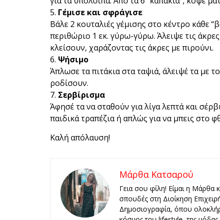
για τα υπόλοιπα. Από τα 6 “καπάκια”, κόψε μ
Γέμισε και σφράγισε
Βάλε 2 κουταλιές γέμισης στο κέντρο κάθε “β
περιθώριο 1 εκ. γύρω-γύρω. Άλειψε τις άκρες
κλείσουν, χαράζοντας τις άκρες με πιρούνι.
Ψήσιμο
Άπλωσε τα πιτάκια στα ταψιά, άλειψέ τα με τ
ροδίσουν.
Σερβίρισμα
Άφησέ τα να σταθούν για λίγα λεπτά και σέρβι
παιδικά τραπέζια ή απλώς για να μπεις στο 
Καλή απόλαυση!
Μάρθα Κατσαρού
Γεια σου φίλη! Είμαι η Μάρθα 
σπουδές στη Διοίκηση Επιχειρ
Δημοσιογραφία, όπου ολοκλήρ
κόσμος του lifestyle, της μόδα