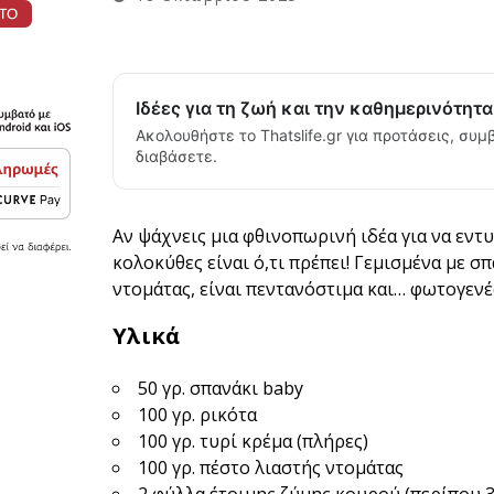
Ιδέες για τη ζωή και την καθημερινότητ
Ακολουθήστε το Thatslife.gr για προτάσεις, συμβ
διαβάσετε.
Αν ψάχνεις μια φθινοπωρινή ιδέα για να εντυ
κολοκύθες είναι ό,τι πρέπει! Γεμισμένα με σπ
ντομάτας, είναι πεντανόστιμα και… φωτογενέ
Υλικά
50 γρ. σπανάκι baby
100 γρ. ρικότα
100 γρ. τυρί κρέμα (πλήρες)
100 γρ. πέστο λιαστής ντομάτας