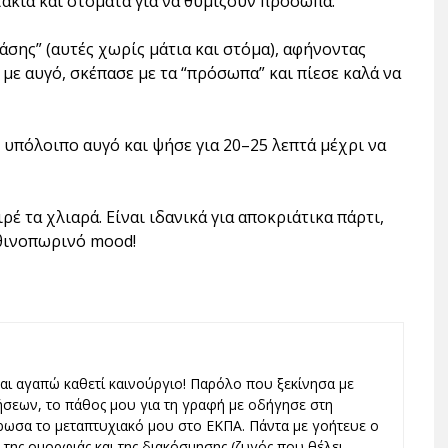
ατάκια και στόματα για να θυμίζουν πρόσωπα.
άσης” (αυτές χωρίς μάτια και στόμα), αφήνοντας
 με αυγό, σκέπασε με τα “πρόσωπα” και πίεσε καλά να
ο υπόλοιπο αυγό και ψήσε για 20–25 λεπτά μέχρι να
ρέ τα χλιαρά. Είναι ιδανικά για αποκριάτικα πάρτι,
φθινοπωρινό mood!
και αγαπώ καθετί καινούργιο! Παρόλο που ξεκίνησα με
ήσεων, το πάθος μου για τη γραφή με οδήγησε στη
ωσα το μεταπτυχιακό μου στο ΕΚΠΑ. Πάντα με γοήτευε ο
ς, της ομορφιάς και της διακόσμησης (ζυγός που θέλει