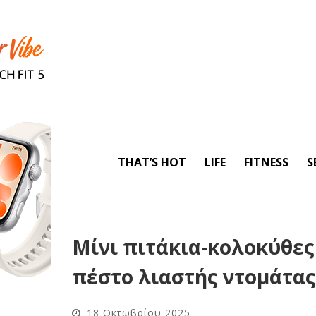
THAT’S HOT
LIFE
FITNESS
S
Μίνι πιτάκια-κολοκύθες 
πέστο λιαστής ντομάτα
18 Οκτωβρίου 2025