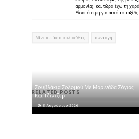
αρμονία), και τώρα έχω τη χαρά 
Είσαι έτοιμη για αυτό το ταξίδι;
Μίνι πιτάκια-κολοκύθες
συνταγή
Σουβλάκια Σολομού Με Μαρινάδα Σόγιας
RELATED POSTS
Και Τζίντζερ
8 Αυγούστου 2026