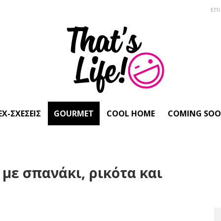
ΕΠ
EX-ΣΧΈΣΕΙΣ
GOURMET
COOL HOME
COMING SO
με σπανάκι, ρικότα και
ς