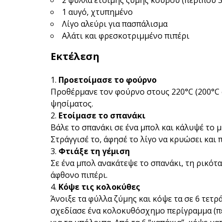
2 φύλλα έτοιμης ζύμης κουρού (περίπου 32
1 αυγό, χτυπημένο
Λίγο αλεύρι για πασπάλισμα
Αλάτι και φρεσκοτριμμένο πιπέρι
Εκτέλεση
Προετοίμασε το φούρνο
Προθέρμανε τον φούρνο στους 220°C (200°C 
ψησίματος.
Ετοίμασε το σπανάκι
Βάλε το σπανάκι σε ένα μπολ και κάλυψέ το μ
Στράγγισέ το, άφησέ το λίγο να κρυώσει και 
Φτιάξε τη γέμιση
Σε ένα μπολ ανακάτεψε το σπανάκι, τη ρικότα
άφθονο πιπέρι.
Κόψε τις κολοκύθες
Άνοιξε τα φύλλα ζύμης και κόψε τα σε 6 τετρ
σχεδίασε ένα κολοκυθόσχημο περίγραμμα (πε