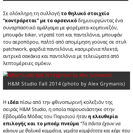
Σε ολόκληρη τη συλλογή
το θηλυκό στοιχείο
“κοντράρεται” με το αρσενικό
δημιουργώντας ένα
συναρπαστικό αμάλγαμα με φορέματα-κομπινεζόν,
μπουφάν biker, ντραπέ τοπ και παντελόνια, μπουφάν
του αεροπόρου, παλτό από απομίμηση γούνας σε στυλ
patchwork, φαρδιά παντελόνια, κασμιρένια πλεκτά,
αντρικά σακάκια και παντελόνια με τελειώματα από
λεπτομέρειες σμόκιν.
H&M Studio Fall 2014 (photo by Alex Grymanis)
Η
ιδέα
πίσω από την φθινοπωρινή κολεξιόν της
σειράς H&M Studio, η οποία παρουσιάστηκε στην
Εβδομάδα Μόδας του Παρισιού ήταν
η ελευθερία
επιλογής και το μποέμ πνεύμα
“Τα πάντα έχουν να
κάνουν με θηλυκά κομμάτια, γεμάτα κομψότητα και κέφι που