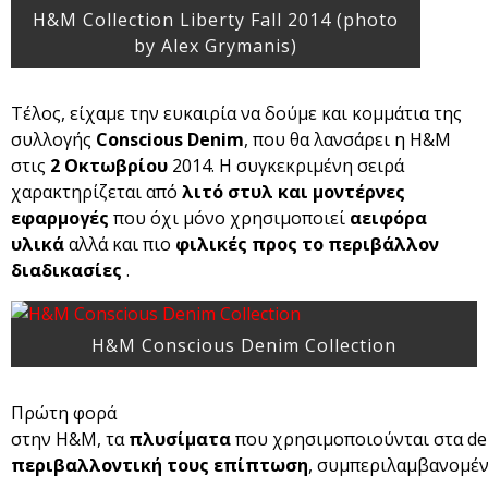
H&M Collection Liberty Fall 2014 (photo
by Alex Grymanis)
Τέλος, είχαμε την ευκαιρία να δούμε και κομμάτια της
συλλογής
Conscious Denim
, που θα λανσάρει η H&M
στις
2 Οκτωβρίου
2014. Η συγκεκριμένη σειρά
χαρακτηρίζεται από
λιτό στυλ και μοντέρνες
εφαρμογές
που όχι μόνο χρησιμοποιεί
αειφόρα
υλικά
αλλά και πιο
φιλικές προς το περιβάλλον
διαδικασίες
.
H&M Conscious Denim Collection
Πρώτη φορά
στην Η&Μ, τα
πλυσίματα
που χρησιμοποιούνται στα de
περιβαλλοντική τους επίπτωση
, συμπεριλαμβανομένη