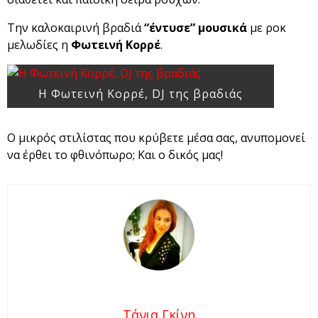
Την καλοκαιρινή βραδιά
“έντυσε” μουσικά
με ροκ
μελωδίες η
Φωτεινή Κορρέ
.
Η Φωτεινή Κορρέ, DJ της βραδιάς
Ο μικρός στιλίστας που κρύβετε μέσα σας, ανυπομονεί
να έρθει το φθινόπωρο; Και ο δικός μας!
Τάνια Γκίνη