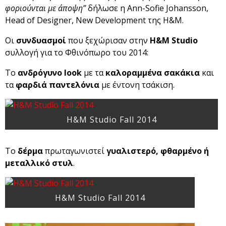
φοριούνται με άποψη”
δήλωσε η Ann-Sofie Johansson,
Head of Designer, New Development της H&M.
Οι
συνδυασμοί
που ξεχώρισαν στην
H&M Studio
συλλογή για το Φθινόπωρο του 2014:
Το
ανδρόγυνο look
με τα
καλοραμμένα σακάκια
και
τα
φαρδιά παντελόνια
με έντονη τσάκιση.
H&M Studio Fall 2014
Το
δέρμα
πρωταγωνιστεί
γυαλιστερό, φθαρμένο ή
μεταλλικό στυλ
.
H&M Studio Fall 2014