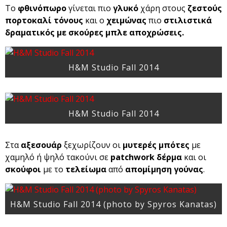
Το
φθινόπωρο
γίνεται πιο
γλυκό
χάρη στους
ζεστούς
πορτοκαλί τόνους
και ο
χειμώνας
πιο
στιλιστικά
δραματικός με σκούρες μπλε αποχρώσεις.
H&M Studio Fall 2014
H&M Studio Fall 2014
Στα
αξεσουάρ
ξεχωρίζουν οι
μυτερές μπότες
με
χαμηλό ή ψηλό τακούνι σε
patchwork δέρμα
και οι
σκούφοι
με το
τελείωμα
από
απομίμηση γούνας
.
H&M Studio Fall 2014 (photo by Spyros Kanatas)