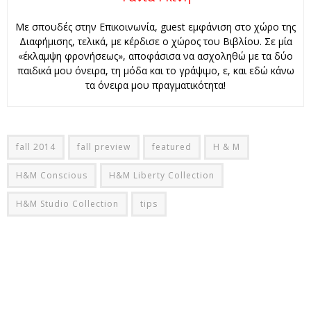
Με σπουδές στην Επικοινωνία, guest εμφάνιση στο χώρο της
Διαφήμισης, τελικά, με κέρδισε ο χώρος του Βιβλίου. Σε μία
«έκλαμψη φρονήσεως», αποφάσισα να ασχοληθώ με τα δύο
παιδικά μου όνειρα, τη μόδα και το γράψιμο, ε, και εδώ κάνω
τα όνειρα μου πραγματικότητα!
fall 2014
fall preview
featured
H & M
H&M Conscious
H&M Liberty Collection
H&M Studio Collection
tips