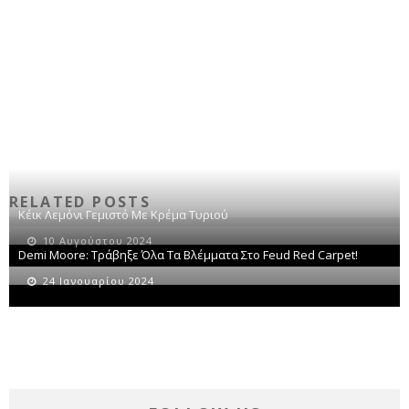
RELATED POSTS
Κέικ Λεμόνι Γεμιστό Με Κρέμα Τυριού
10 Αυγούστου 2024
Demi Moore: Τράβηξε Όλα Τα Βλέμματα Στο Feud Red Carpet!
24 Ιανουαρίου 2024