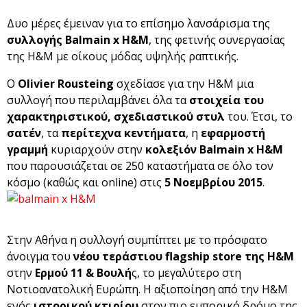
Δυο μέρες έμειναν για το επίσημο λανσάρισμα της
συλλογής Balmain x H&M
, της φετινής συνεργασίας
της H&M με οίκους μόδας υψηλής ραπτικής.
Ο
Olivier Rousteing
σχεδίασε για την H&M μια
συλλογή που περιλαμβάνει όλα τα
στοιχεία του
χαρακτηριστικού, σχεδιαστικού στυλ
του. Έτσι, το
σατέν
, τα
περίτεχνα κεντήματα
, η
εφαρμοστή
γραμμή
κυριαρχούν στην
κολεξιόν Balmain x H&M
που παρουσιάζεται σε 250 καταστήματα σε όλο τον
κόσμο (καθώς και online) στις
5 Νοεμβρίου 2015
.
Στην Αθήνα η συλλογή συμπίπτει με το πρόσφατο
άνοιγμα του
νέου τεράστιου flagship store της H&M
στην
Ερμού 11 & Βουλή
ς, το μεγαλύτερο στη
Νοτιοανατολική Ευρώπη. Η αξιοποίηση από την H&M
ενός
ιστορικού κτιρίου
στον πιο εμπορικό δρόμο της