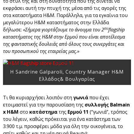
το στυλ της και στη δυνατότητα που της δίνεται να
εκφράσει αυτή την πτυχή της μέσα από τις αγορές της
στα καταστήματα Η&Μ. Παράλληλα, για τα εγκαίνια του
μεγαλύτερου Η&Μ καταστήματος στην Ελλάδα
ου
δήλωσε:
«Σήμερα γιορτάζουμε το άνοιγμα του 2
flagship
καταστήματος της Η&Μ στην Ερμού που είναι αποτέλεσμα
της φανταστικής δουλειάς από όλους τους συνεργάτες και
του προσωπικού της εταιρείας μας.»
Η Sandrine Galparoli, Country Manager Η&Μ
Ελλάδος& Βουλγαρίας
Τι θα κυριαρχήσει λοιπόν στη
γωνιά
που έχει
ετοιμαστεί για την παρουσίαση της
συλλογής Balmain
x H&M
στο
κατάστημα
της
Ερμού 11
(“γωνιά”, τρόπος
του λέγειν, καθώς πρόκειται για ένα κατάστημα των
3.900 τ.μ. προσφέρει μόδα για όλη την οικογένεια, το
σπίτι καθώς και τη νέα σειρά Beauty);