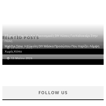
Έξυπνες, Εύκολες Και Οικονομικές DIY Λύσεις Για Καλοκαίρι Στην
RELATED POSTS
Πόλη
Matcha Time: Η Εύκολη DIY Μάσκα Προσώπου Που Χαρίζει Λάμψη
28 Μαΐου 2026
Χωρίς Κόπο
13 Μαΐου 2026
FOLLOW US