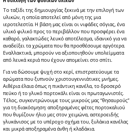
Η συλλογή των φυσικών υλικών
Το ταξίδι της δημιουργίας ξεκινά με την επιλογή των
υλικών, η οποία αποτελεί από μόνη της μια
ιεροτελεστία. Η βάση μας είναι οι νιφάδες σόγιας, ένα
υλικό φιλικό προς το περιβάλλον που προσφέρει ένα
καθαρό, γαλακτώδες λευκό αποτέλεσμα, ιδανικό για να
αναδείξει τα χρώματα που θα προσθέσουμε αργότερα.
Εναλλακτικά, μπορούν να αξιοποιηθούν υπολείμματα
από λευκά κεριά που έχουν απομείνει στο σπίτι.
Για να δώσουμε ψυχή στο κερί, επιστρατεύουμε τα
αρώματα που ξυπνούν χριστουγεννιάτικες μνήμες.
Αιθέρια έλαια όπως η πικάντικη κανέλα, το δροσερό
πεύκο ή το γλυκό πορτοκάλι είναι οι πρωταγωνιστές.
Τέλος, συγκεντρώνουμε τους μικρούς μας “θησαυρούς”
για τη διακόσμηση: αποξηραμένες φέτες πορτοκαλιού
που θυμίζουν ήλιο μες στον χειμώνα, αστεροειδής
γλυκάνισος με το υπέροχο σχήμα του, ξυλάκια κανέλας
και μικρά αποξηραμένα άνθη ή κλαδάκια.