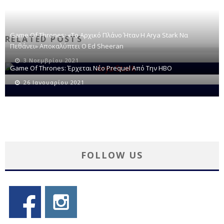
Game Of Thrones: «Το Αρχικό Πλάνο Ήταν Η Arya Stark Να
RELATED POSTS
Πεθάνει» Αποκαλύπτει Ο Ed Sheeran
3 Νοεμβρίου 2021
Game Of Thrones: Έρχεται Νέο Prequel Από Την HBO
26 Ιανουαρίου 2021
FOLLOW US