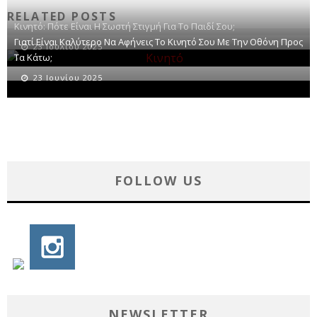
RELATED POSTS
Κινητό: Πότε Είναι Η Σωστή Στιγμή Για Το Παιδί Σου;
Γιατί Είναι Καλύτερο Να Αφήνεις Το Κινητό Σου Με Την Οθόνη Προς
23 Ιουλίου 2025
Τα Κάτω;
23 Ιουνίου 2025
FOLLOW US
NEWSLETTER