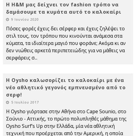
Η H&M μας δείχνει τον fashion τρόπο να
δαμάσουμε τα κυμάτα αυτό το καλοκαίρι
9 Ιουνίου 2020
Πόσες φορές έχεις δει σέρφερ και έχεις ζηλέψει το
στιλ τους, τον τρόπου που κινούνται ανάμεσα στα
κύματα, τα ιδιαίτερα μαγιό που φοράνε; Ακόμα κι αν
δεν νιώθεις αρκετά περιπετειώδης για να μάθεις να
σερφάρεις σ
...
Η Oysho καλωσορίζει το καλοκαίρι με ένα
νέο αθλητικό γεγονός εμπνευσμένο από το
σερφ!
5 Ιουλίου 2017
Η Oysho γιόρτασε στην Αθήνα στο Cape Sounio, στο
Σούνιο - Αττικής, το πρώτο πολυπληθές μάθημα της
Oysho Surf’s Up στην Ελλάδα, μία νέα αθλητική
τεχνική που προέρχεται από την Αμερική, η οποία