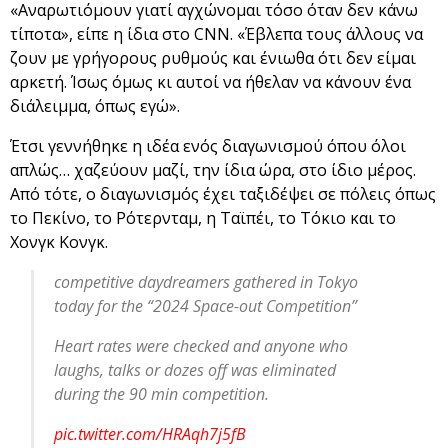
«Αναρωτιόμουν γιατί αγχώνομαι τόσο όταν δεν κάνω
τίποτα», είπε η ίδια στο CNN. «Έβλεπα τους άλλους να
ζουν με γρήγορους ρυθμούς και ένιωθα ότι δεν είμαι
αρκετή. Ίσως όμως κι αυτοί να ήθελαν να κάνουν ένα
διάλειμμα, όπως εγώ».
Έτσι γεννήθηκε η ιδέα ενός διαγωνισμού όπου όλοι
απλώς… χαζεύουν μαζί, την ίδια ώρα, στο ίδιο μέρος.
Από τότε, ο διαγωνισμός έχει ταξιδέψει σε πόλεις όπως
το Πεκίνο, το Ρότερνταμ, η Ταϊπέι, το Τόκιο και το
Χονγκ Κονγκ.
competitive daydreamers gathered in Tokyo
today for the “2024 Space-out Competition”
Heart rates were checked and anyone who
laughs, talks or dozes off was eliminated
during the 90 min competition.
pic.twitter.com/HRAqh7j5fB