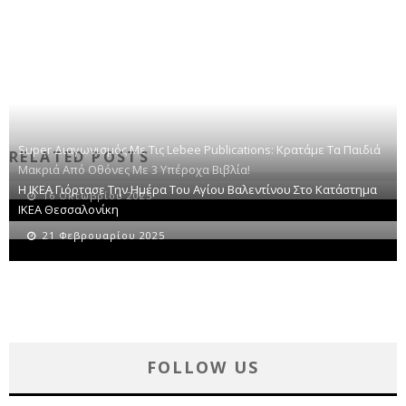
Super Διαγωνισμός Με Τις Lebee Publications: Κρατάμε Τα Παιδιά
RELATED POSTS
Μακριά Από Οθόνες Με 3 Υπέροχα Βιβλία!
Η ΙΚΕΑ Γιόρτασε Την Ημέρα Του Αγίου Βαλεντίνου Στο Κατάστημα
16 Οκτωβρίου 2025
IKEA Θεσσαλονίκη
21 Φεβρουαρίου 2025
FOLLOW US