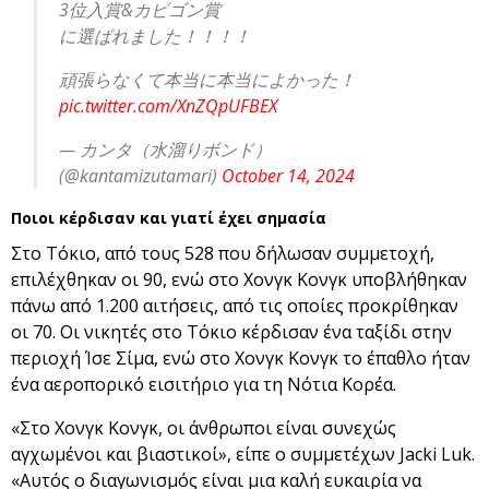
3位入賞&カビゴン賞
に選ばれました！！！！
頑張らなくて本当に本当によかった！
pic.twitter.com/XnZQpUFBEX
— カンタ（水溜りボンド）
(@kantamizutamari)
October 14, 2024
Ποιοι κέρδισαν και γιατί έχει σημασία
Στο Τόκιο, από τους 528 που δήλωσαν συμμετοχή,
επιλέχθηκαν οι 90, ενώ στο Χονγκ Κονγκ υποβλήθηκαν
πάνω από 1.200 αιτήσεις, από τις οποίες προκρίθηκαν
οι 70. Οι νικητές στο Τόκιο κέρδισαν ένα ταξίδι στην
περιοχή Ίσε Σίμα, ενώ στο Χονγκ Κονγκ το έπαθλο ήταν
ένα αεροπορικό εισιτήριο για τη Νότια Κορέα.
«Στο Χονγκ Κονγκ, οι άνθρωποι είναι συνεχώς
αγχωμένοι και βιαστικοί», είπε ο συμμετέχων Jacki Luk.
«Αυτός ο διαγωνισμός είναι μια καλή ευκαιρία να