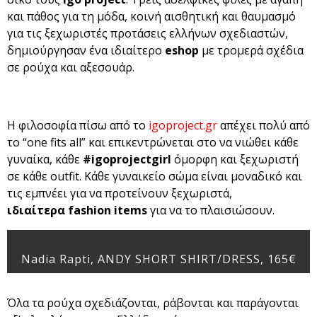
και πάθος για τη μόδα, κοινή αισθητική και θαυμασμό
για τις ξεχωριστές προτάσεις ελλήνων σχεδιαστών,
δημιούργησαν ένα ιδιαίτερο
eshop
με τρομερά σχέδια
σε ρούχα και αξεσουάρ.
Η φιλοσοφία πίσω από το
igoproject.gr
απέχει πολύ από
το “one fits all” και επικεντρώνεται στο να νιώθει κάθε
γυναίκα, κάθε
#igoprojectgirl
όμορφη και ξεχωριστή
σε κάθε outfit. Κάθε γυναικείο σώμα είναι μοναδικό και
τις εμπνέει για να προτείνουν ξεχωριστά,
ιδιαίτερα fashion items
για να το πλαισιώσουν.
Nadia Rapti, ANDY SHORT SHIRT/DRESS, 165€
Όλα τα ρούχα σχεδιάζονται, ράβονται και παράγονται