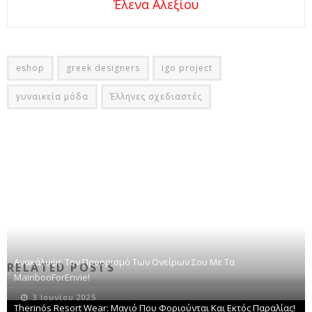
Έλενα Αλεξίου
eshop
greek designers
igo project
γυναικεία μόδα
Έλληνες σχεδιαστές
Ανακάλυψε Τον Προορισμό Των Ονείρων Σου Με Τα
RELATED POSTS
MairibooForEnvie!
3 Ιουνίου 2025
Therinós Resort Wear: Μαγιό Που Φοριούνται Και Εκτός Παραλίας!