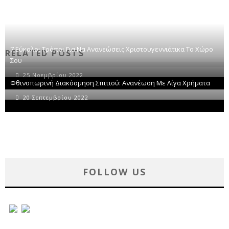
7 Εύκολοι Τρόποι Για Να Ανανεώσεις Χριστουγεννιάτικα Το Χώρο
RELATED POSTS
Σου
25 Νοεμβρίου 2022
Φθινοπωρινή Διακόσμηση Σπιτιού: Ανανέωση Με Λίγα Χρήματα
20 Σεπτεμβρίου 2022
FOLLOW US