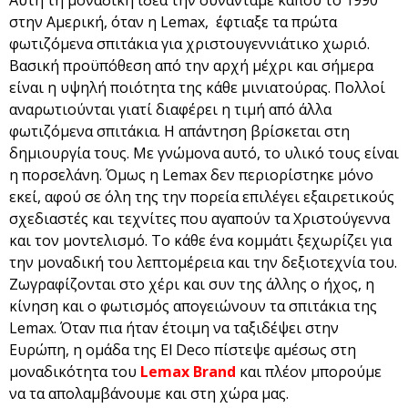
Αυτή τη μοναδική ιδέα την συναντάμε κάπου το 1990
στην Αμερική, όταν η Lemax, έφτιαξε τα πρώτα
φωτιζόμενα σπιτάκια για χριστουγεννιάτικο χωριό.
Βασική προϋπόθεση από την αρχή μέχρι και σήμερα
είναι η υψηλή ποιότητα της κάθε μινιατούρας. Πολλοί
αναρωτιούνται γιατί διαφέρει η τιμή από άλλα
φωτιζόμενα σπιτάκια. Η απάντηση βρίσκεται στη
δημιουργία τους. Με γνώμονα αυτό, το υλικό τους είναι
η πορσελάνη. Όμως η Lemax δεν περιορίστηκε μόνο
εκεί, αφού σε όλη της την πορεία επιλέγει εξαιρετικούς
σχεδιαστές και τεχνίτες που αγαπούν τα Χριστούγεννα
και τον μοντελισμό. Το κάθε ένα κομμάτι ξεχωρίζει για
την μοναδική του λεπτομέρεια και την δεξιοτεχνία του.
Ζωγραφίζονται στο χέρι και συν της άλλης ο ήχος, η
κίνηση και ο φωτισμός απογειώνουν τα σπιτάκια της
Lemax. Όταν πια ήταν έτοιμη να ταξιδέψει στην
Ευρώπη, η ομάδα της El Deco πίστεψε αμέσως στη
μοναδικότητα του
Lemax Brand
και πλέον μπορούμε
να τα απολαμβάνουμε και στη χώρα μας.