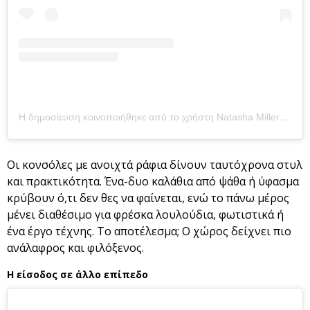
Η δημοσίευση κοινοποιήθηκε από το χρήστη Natasha Miller (@our_kentish_barn)
Οι κονσόλες με ανοιχτά ράφια δίνουν ταυτόχρονα στυλ
και πρακτικότητα. Ένα-δυο καλάθια από ψάθα ή ύφασμα
κρύβουν ό,τι δεν θες να φαίνεται, ενώ το πάνω μέρος
μένει διαθέσιμο για φρέσκα λουλούδια, φωτιστικά ή
ένα έργο τέχνης. Το αποτέλεσμα; Ο χώρος δείχνει πιο
ανάλαφρος και φιλόξενος.
Η είσοδος σε άλλο επίπεδο