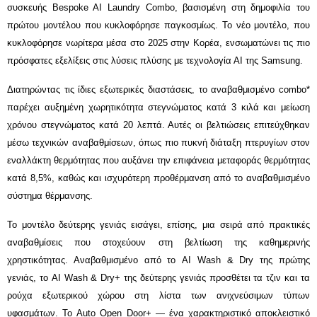
συσκευής Bespoke AI Laundry Combo, βασισμένη στη δημοφιλία του
πρώτου μοντέλου που κυκλοφόρησε παγκοσμίως. Το νέο μοντέλο, που
κυκλοφόρησε νωρίτερα μέσα στο 2025 στην Κορέα, ενσωματώνει τις πιο
πρόσφατες εξελίξεις στις λύσεις πλύσης με τεχνολογία ΑΙ της Samsung.
Διατηρώντας τις ίδιες εξωτερικές διαστάσεις, το αναβαθμισμένο combo*
παρέχει αυξημένη χωρητικότητα στεγνώματος κατά 3 κιλά
και μείωση
χρόνου στεγνώματος κατά 20 λεπτά
. Αυτές οι βελτιώσεις επιτεύχθηκαν
μέσω τεχνικών αναβαθμίσεων, όπως πιο πυκνή διάταξη πτερυγίων στον
εναλλάκτη θερμότητας που αυξάνει την επιφάνεια μεταφοράς θερμότητας
κατά 8,5%, καθώς και ισχυρότερη προθέρμανση από το αναβαθμισμένο
σύστημα θέρμανσης.
Το μοντέλο δεύτερης γενιάς εισάγει, επίσης, μια σειρά από πρακτικές
αναβαθμίσεις που στοχεύουν στη βελτίωση της καθημερινής
χρηστικότητας. Αναβαθμισμένο από το AI Wash & Dry της πρώτης
γενιάς, το AI Wash & Dry+ της δεύτερης γενιάς προσθέτει τα τζιν και τα
ρούχα εξωτερικού χώρου στη λίστα των ανιχνεύσιμων τύπων
υφασμάτων
. Το Auto Open Door+ — ένα χαρακτηριστικό αποκλειστικό