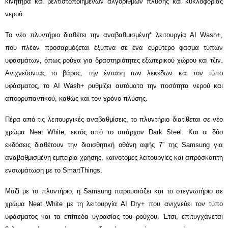
κινητήρα και βελτιστοποιημένων αλγορίθμων πλύσης και κυκλοφορίας
νερού.
Το νέο πλυντήριο διαθέτει την αναβαθμισμένη* λειτουργία AI Wash+,
που πλέον προσαρμόζεται έξυπνα σε ένα ευρύτερο φάσμα τύπων
υφασμάτων, όπως ρούχα για δραστηριότητες εξωτερικού χώρου και τζιν.
Ανιχνεύοντας το βάρος, την ένταση των λεκέδων και τον τύπο
υφάσματος, το AI Wash+ ρυθμίζει αυτόματα την ποσότητα νερού και
απορρυπαντικού, καθώς και τον χρόνο πλύσης.
Πέρα από τις λειτουργικές αναβαθμίσεις, το πλυντήριο διατίθεται σε νέο
χρώμα Neat White, εκτός από το υπάρχον Dark Steel. Και οι δύο
εκδόσεις διαθέτουν την διαισθητική οθόνη αφής 7” της Samsung για
αναβαθμισμένη εμπειρία χρήσης, καινοτόμες λειτουργίες και απρόσκοπτη
ενσωμάτωση με το SmartThings.
Μαζί με το πλυντήριο, η Samsung παρουσιάζει και το στεγνωτήριο σε
χρώμα Neat White με τη λειτουργία AI Dry+ που ανιχνεύει τον τύπο
υφάσματος
και τα επίπεδα υγρασίας του ρούχου. Έτσι, επιτυγχάνεται