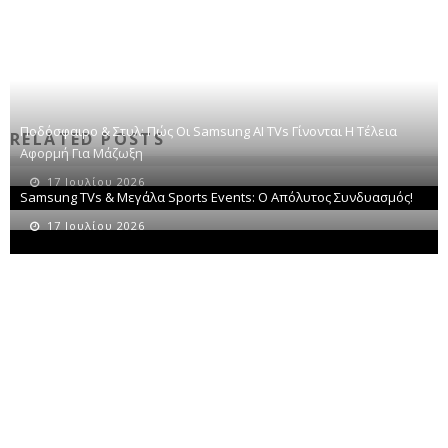
Ποδόσφαιρο & Στυλ: Πώς Οι Samsung AI TVs Γίνονται Η Τέλεια
RELATED POSTS
Αφορμή Για Μάζωξη
17 Ιουλίου 2026
Samsung TVs & Μεγάλα Sports Events: Ο Απόλυτος Συνδυασμός!
17 Ιουλίου 2026