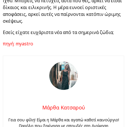
Ιχθύ. Μπορείς να πετύχεις αυτά που θες, αρκεί να είσαι
δίκαιος και ειλικρινής. Η μέρα ευνοεί οριστικές
αποφάσεις, αρκεί αυτές να παίρνονται κατόπιν ώριμης
σκέψεως.
Εσείς είχατε ευχάριστα νέα από τα σημερινά ζώδια;
πηγή: myastro
Μάρθα Κατσαρού
Γεια σου φίλη! Είμαι η Μάρθα και αγαπώ καθετί καινούργιο!
Παρόλο που ξεκίνησα με σπουδές στη Διοίκηση