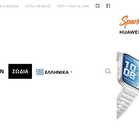
ΙΚΟΙΝΩΝΙΑ
ΟΡΟΙ ΧΡΗΣΗΣ
ΠΕΡΙ THAT’S LIFE
ON
ΖΏΔΙΑ
ΕΛΛΗΝΙΚΆ
▼