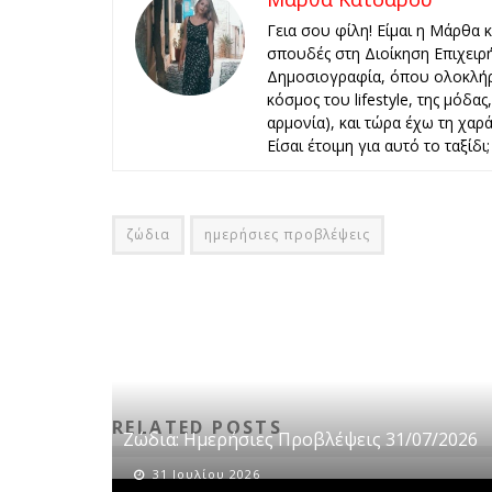
Γεια σου φίλη! Είμαι η Μάρθα 
σπουδές στη Διοίκηση Επιχειρ
Δημοσιογραφία, όπου ολοκλήρ
κόσμος του lifestyle, της μόδα
αρμονία), και τώρα έχω τη χαρά 
Είσαι έτοιμη για αυτό το ταξίδι;
ζώδια
ημερήσιες προβλέψεις
RELATED POSTS
Ζώδια: Ημερήσιες Προβλέψεις 31/07/2026
31 Ιουλίου 2026