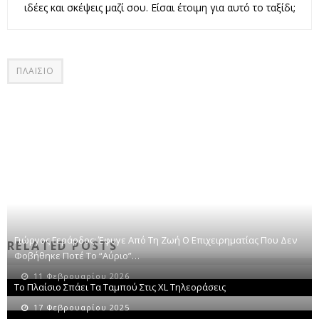
ιδέες και σκέψεις μαζί σου. Είσαι έτοιμη για αυτό το ταξίδι;
ΠΛΑΙΣΙΟ
Γιώργος Γεράρδος: Έφυγε Από Τη Ζωή Ο Επιχειρηματίας Που Δεν
RELATED POSTS
Φοβήθηκε Ποτέ Το “αύριο”…
11 Φεβρουαρίου 2026
Το Πλαίσιο Σπάει Τα Ταμπού Στις XL Τηλεοράσεις
17 Φεβρουαρίου 2025