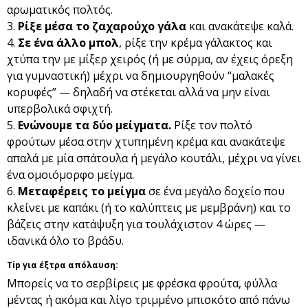
αρωματικός πολτός.
Ρίξε μέσα το ζαχαρούχο γάλα
και ανακάτεψε καλά.
Σε ένα άλλο μπολ
, ρίξε την κρέμα γάλακτος και
χτύπα την με μίξερ χειρός (ή με σύρμα, αν έχεις όρεξη
για γυμναστική) μέχρι να δημιουργηθούν “μαλακές
κορυφές” — δηλαδή να στέκεται αλλά να μην είναι
υπερβολικά σφιχτή.
Ενώνουμε τα δύο μείγματα.
Ρίξε τον πολτό
φρούτων μέσα στην χτυπημένη κρέμα και ανακάτεψε
απαλά με μία σπάτουλα ή μεγάλο κουτάλι, μέχρι να γίνει
ένα ομοιόμορφο μείγμα.
Μεταφέρεις το μείγμα
σε ένα μεγάλο δοχείο που
κλείνει με καπάκι (ή το καλύπτεις με μεμβράνη) και το
βάζεις στην κατάψυξη για τουλάχιστον 4 ώρες —
ιδανικά όλο το βράδυ.
Tip για έξτρα απόλαυση:
Μπορείς να το σερβίρεις με φρέσκα φρούτα, φύλλα
μέντας ή ακόμα και λίγο τριμμένο μπισκότο από πάνω