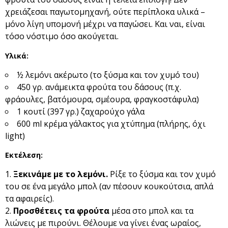
χρειάζεσαι παγωτομηχανή, ούτε περίπλοκα υλικά –
μόνο λίγη υπομονή μέχρι να παγώσει. Και ναι, είναι
τόσο νόστιμο όσο ακούγεται.
Υλικά:
½ λεμόνι ακέρωτο (το ξύσμα και τον χυμό του)
450 γρ. ανάμεικτα φρούτα του δάσους (π.χ.
φράουλες, βατόμουρα, σμέουρα, φραγκοστάφυλα)
1 κουτί (397 γρ.) ζαχαρούχο γάλα
600 ml κρέμα γάλακτος για χτύπημα (πλήρης, όχι
light)
Εκτέλεση:
Ξεκινάμε με το λεμόνι.
Ρίξε το ξύσμα και τον χυμό
του σε ένα μεγάλο μπολ (αν πέσουν κουκούτσια, απλά
τα αφαιρείς).
Προσθέτεις τα φρούτα
μέσα στο μπολ και τα
λιώνεις με πιρούνι. Θέλουμε να γίνει ένας ωραίος,