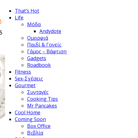
That’s Hot
Life
Μόδα
Andydote
Ομορφιά
Παιδί & Γονείς
Γάμος – Βάφτιση
Gadgets
Roadbook
Fitness
Sex-Σχέσεις
Gourmet
Συνταγές
Cooking Tips
Mr Pancakes
Cool Home
Coming Soon
Box Office
Βιβλία