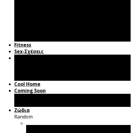
Andydote
Ομορφιά
Παιδί & Γονείς
Γάμος – Βάφτιση
Gadgets
Roadbook
Fitness
Sex-Σχέσεις
Gourmet
Συνταγές
Cooking Tips
Mr Pancakes
Cool Home
Coming Soon
Box Office
Βιβλία
Ζώδια
Random