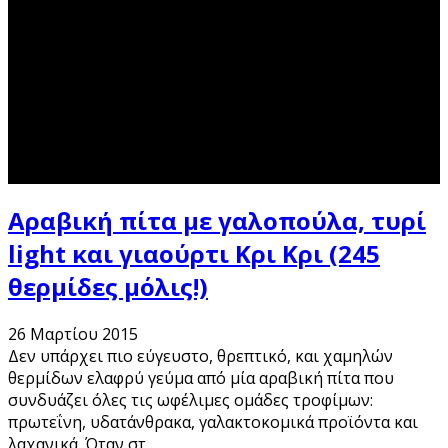
Αραβική πίτα με γαλοπούλα, τυρί
light και γιαούρτι Kρι Κρι (245
θερμίδες μόλις!)
26 Μαρτίου 2015
Δεν υπάρχει πιο εύγευστο, θρεπτικό, και χαμηλών
θερμίδων ελαφρύ γεύμα από μία αραβική πίτα που
συνδυάζει όλες τις ωφέλιμες ομάδες τροφίμων:
πρωτεΐνη, υδατάνθρακα, γαλακτοκομικά προϊόντα και
λαχανικά. Όταν στ
...