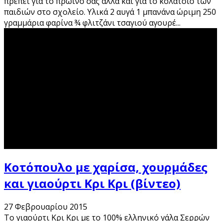
πρέπει για το πρωινό σας αλλά και για το κολατσιό των
παιδιών στο σχολείο. Υλικά 2 αυγά 1 μπανάνα ώριμη 250
γραμμάρια φαρίνα ¾ φλιτζάνι τσαγιού αγουρέ
...
Κοτόπουλο με χαρίσα, χουρμάδες
και γιαούρτι Κρι Κρι (βίντεο)
27 Φεβρουαρίου 2015
To γιαούρτι Κρι Κρι με το 100% ελληνικό γάλα Σερρών