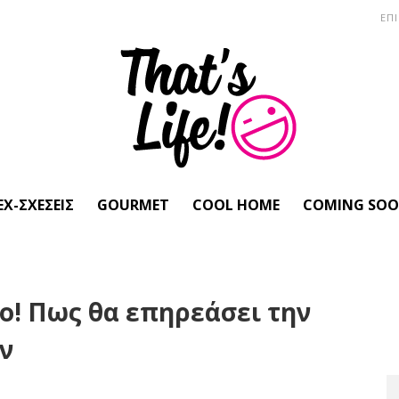
ΕΠ
EX-ΣΧΈΣΕΙΣ
GOURMET
COOL HOME
COMING SO
ο! Πως θα επηρεάσει την
ν