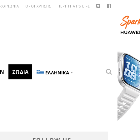
ΙΚΟΙΝΩΝΙΑ
ΟΡΟΙ ΧΡΗΣΗΣ
ΠΕΡΙ THAT’S LIFE
ON
ΖΏΔΙΑ
ΕΛΛΗΝΙΚΆ
▼