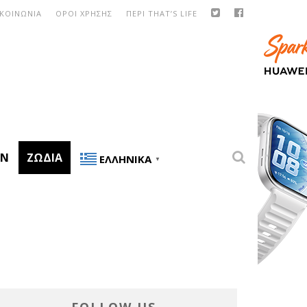
ΙΚΟΙΝΩΝΙΑ
ΟΡΟΙ ΧΡΗΣΗΣ
ΠΕΡΙ THAT’S LIFE
ON
ΖΏΔΙΑ
ΕΛΛΗΝΙΚΆ
▼