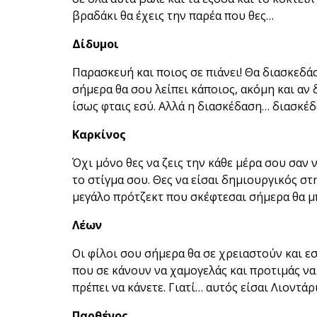
βραδάκι θα έχεις την παρέα που θες…
Δίδυμοι
Παρασκευή και ποιος σε πιάνει! Θα διασκεδάσε
σήμερα θα σου λείπει κάποιος, ακόμη και αν δ
ίσως φταις εσύ. Αλλά η διασκέδαση… διασκέδ
Καρκίνος
Όχι μόνο θες να ζεις την κάθε μέρα σου σαν ν
το στίγμα σου. Θες να είσαι δημιουργικός στ
μεγάλο πρότζεκτ που σκέφτεσαι σήμερα θα μπ
Λέων
Οι φίλοι σου σήμερα θα σε χρειαστούν και εσύ
που σε κάνουν να χαμογελάς και προτιμάς να 
πρέπει να κάνετε. Γιατί… αυτός είσαι Λιοντάρι
Παρθένος