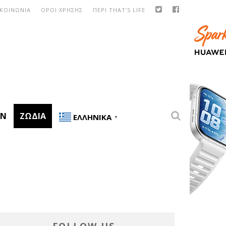
ΙΚΟΙΝΩΝΙΑ
ΟΡΟΙ ΧΡΗΣΗΣ
ΠΕΡΙ THAT’S LIFE
ON
ΖΏΔΙΑ
ΕΛΛΗΝΙΚΆ
▼