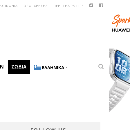
ΙΚΟΙΝΩΝΙΑ
ΟΡΟΙ ΧΡΗΣΗΣ
ΠΕΡΙ THAT’S LIFE
ON
ΖΏΔΙΑ
ΕΛΛΗΝΙΚΆ
▼