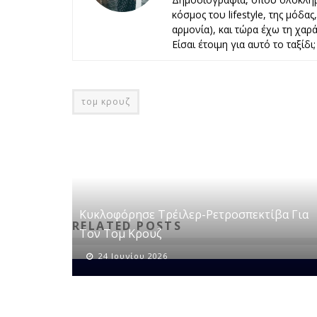
κόσμος του lifestyle, της μόδα
αρμονία), και τώρα έχω τη χαρά 
Είσαι έτοιμη για αυτό το ταξίδι;
τομ κρουζ
Κυκλοφόρησε Τρέιλερ-Ρετροσπεκτίβα Για
RELATED POSTS
Τον Τομ Κρουζ
24 Ιουνίου 2026