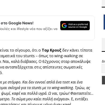
α στο Google News!
ουλές και lifestyle νέα που αξίζει να
 είναι το σίγουρο, ότι ο
Τομ Κρουζ
δεν κάνει τίποτα
θεαματικά του stunts – όπως το wing-walking σε
ου. Ναι, καλά διάβασες. Ο 62χρονος σταρ αποκάλυψε
Δ
 να ανταπεξέρχεται στις απίστευτες σωματικές
ό.
με στόμφο. Και δεν εννοεί απλά ένα τοστ και ένα
ομαι σκληρά για τα stunts με το wing-walking. Τρώω, ας
, ψωμί, καφέ και πολλά υγρά. Ω ναι, τρώω! Φανταστείτε…
μετρο. Το σώμα μου καίει πολλή ενέργεια
». Ε, εντάξει
ς απαιτήσεις και πίνουμε μόνο έναν καφέ…