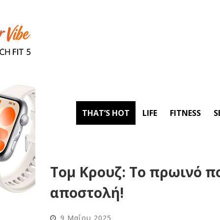
THAT’S HOT
LIFE
FITNESS
S
Τομ Κρουζ: Το πρωινό π
αποστολή!
9 Μαΐου 2025