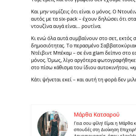
Και μην νομίζεις ότι είναι ο μόνος. Ο Ντουέ
αυτός με τα six-pack – έχουν δηλώσει ότι στ
ντουζίνα αυγά είναι… ρουτίνα.
Κι ενώ όλα αυτά συμβαίνουν στο σετ, εκτός σ
δημοσιότητας. Το περασμένο Σαββατοκύριακο
Ντέιβιντ Μπέκαμ – σε ένα glam δείπνο στο εστ
μόνος. Όμως, λίγο αργότερα φωτογραφήθηκε
στο πίσω κάθισμα του ίδιου αυτοκινήτου, «
κ
Κάτι ψήνεται εκεί – και αυτή τη φορά δεν μιλ
Μάρθα Κατσαρού
Γεια σου φίλη! Είμαι η Μάρθα 
σπουδές στη Διοίκηση Επιχειρ
Δημοσιογραφία, όπου ολοκλήρ