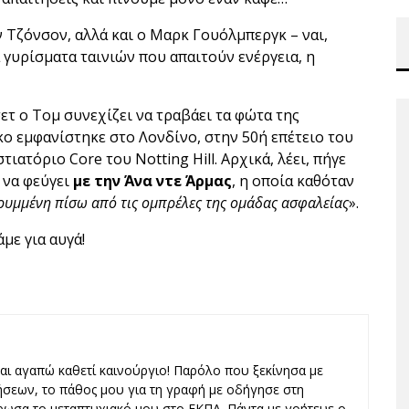
ιν Τζόνσον, αλλά και ο Μαρκ Γουόλμπεργκ – ναι,
α γυρίσματα ταινιών που απαιτούν ενέργεια, η
ετ ο Τομ συνεχίζει να τραβάει τα φώτα της
 εμφανίστηκε στο Λονδίνο, στην 50ή επέτειο του
ιατόριο Core του Notting Hill. Αρχικά, λέει, πήγε
 να φεύγει
με την Άνα ντε Άρμας
, η οποία καθόταν
ρυμμένη πίσω από τις ομπρέλες της ομάδας ασφαλείας
».
άμε για αυγά!
και αγαπώ καθετί καινούργιο! Παρόλο που ξεκίνησα με
ήσεων, το πάθος μου για τη γραφή με οδήγησε στη
ωσα το μεταπτυχιακό μου στο ΕΚΠΑ. Πάντα με γοήτευε ο