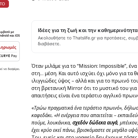
Ιδέες για τη ζωή και την καθημερινότητ
Ακολουθήστε το Thatslife.gr για προτάσεις, συμβ
διαβάσετε.
Όταν μιλάμε για το “Mission: Impossible”, ένα
στη… μέση. Και αυτό ισχύει όχι μόνο για τα 
ιλιγγιώδες ύψος – αλλά και για το πρωινό τ
στη βρετανική Mirror ότι το μυστικό του για
απαιτήσεις είναι ένα τεράστιο αγγλικό πρωιν
«
Τρώω πραγματικά ένα τεράστιο πρωινό», δήλωσε 
καφεδάκι. «Η ενέργεια που απαιτείται – εκπαιδεύ
πούμε, λουκάνικα,
σχεδόν δώδεκα αυγά
, μπέικον
έχει κρύο εκεί πάνω, βρισκόμαστε σε μεγάλο υψό
Τομ, εμείς και στο γραφείο δεν έχουμε τόσε