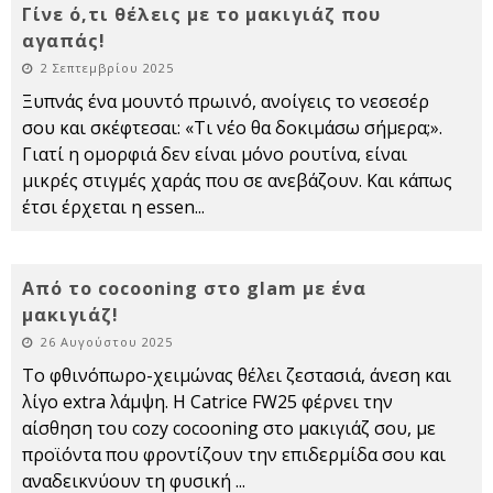
Γίνε ό,τι θέλεις με το μακιγιάζ που
αγαπάς!
2 Σεπτεμβρίου 2025
Ξυπνάς ένα μουντό πρωινό, ανοίγεις το νεσεσέρ
σου και σκέφτεσαι: «Τι νέο θα δοκιμάσω σήμερα;».
Γιατί η ομορφιά δεν είναι μόνο ρουτίνα, είναι
μικρές στιγμές χαράς που σε ανεβάζουν. Και κάπως
έτσι έρχεται η essen
...
Από το cocooning στο glam με ένα
μακιγιάζ!
26 Αυγούστου 2025
Το φθινόπωρο-χειμώνας θέλει ζεστασιά, άνεση και
λίγο extra λάμψη. Η Catrice FW25 φέρνει την
αίσθηση του cozy cocooning στο μακιγιάζ σου, με
προϊόντα που φροντίζουν την επιδερμίδα σου και
αναδεικνύουν τη φυσική
...