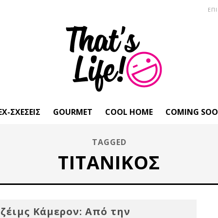
ΕΠ
EX-ΣΧΈΣΕΙΣ
GOURMET
COOL HOME
COMING SO
TAGGED
ΤΙΤΑΝΙΚΌΣ
ζέιμς Κάμερον: Από την