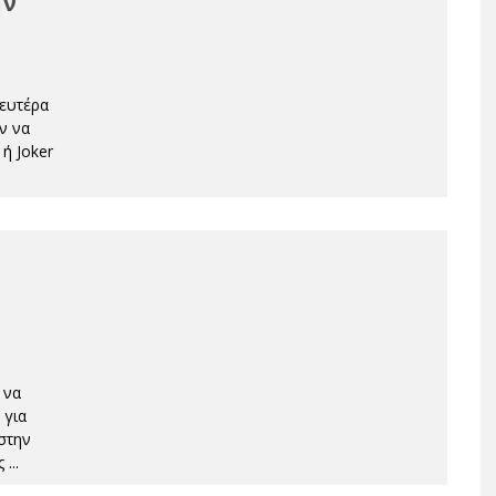
ην
Δευτέρα
ν να
ή Joker
 να
 για
στην
ές
...