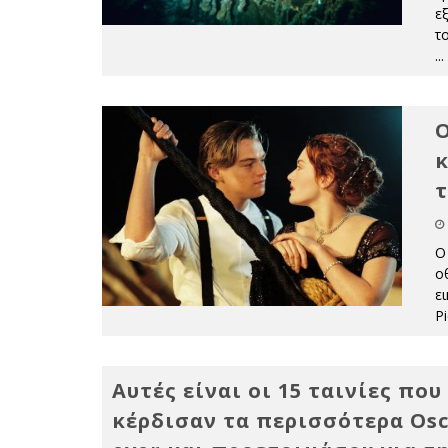
ε
τ
...
Ο
κ
τ
Ο
ο
ε
P
Αυτές είναι οι 15 ταινίες που
κέρδισαν τα περισσότερα Os