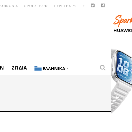
ΙΚΟΙΝΩΝΙΑ
ΟΡΟΙ ΧΡΗΣΗΣ
ΠΕΡΙ THAT’S LIFE
ON
ΖΏΔΙΑ
ΕΛΛΗΝΙΚΆ
▼