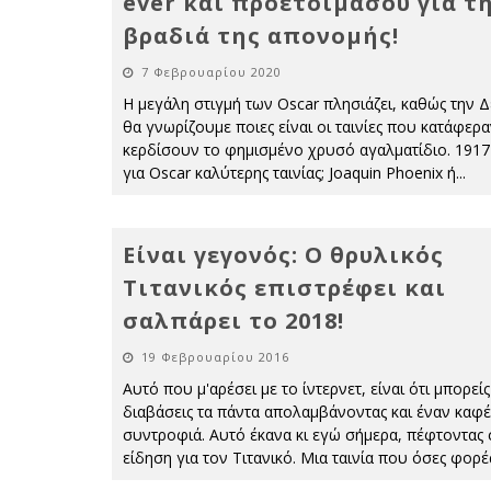
ever και προετοιμάσου για τ
βραδιά της απονομής!
7 Φεβρουαρίου 2020
H μεγάλη στιγμή των Oscar πλησιάζει, καθώς την 
θα γνωρίζουμε ποιες είναι οι ταινίες που κατάφερα
κερδίσουν το φημισμένο χρυσό αγαλματίδιο. 1917 
για Oscar καλύτερης ταινίας; Joaquin Phoenix ή
...
Είναι γεγονός: Ο θρυλικός
Τιτανικός επιστρέφει και
σαλπάρει το 2018!
19 Φεβρουαρίου 2016
Αυτό που μ'αρέσει με το ίντερνετ, είναι ότι μπορείς
διαβάσεις τα πάντα απολαμβάνοντας και έναν καφέ
συντροφιά. Αυτό έκανα κι εγώ σήμερα, πέφτοντας 
είδηση για τον Τιτανικό. Μια ταινία που όσες φορ