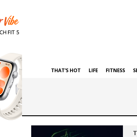
THAT’S HOT
LIFE
FITNESS
S
Τ