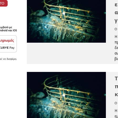
ε
α
γ
Η
π
δ
α
β
Τ
π
κ
Η
ε