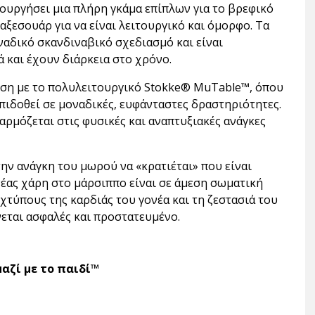
ιουργήσει μια πλήρη γκάμα επίπλων για το βρεφικό
ξεσουάρ για να είναι λειτουργικό και όμορφο. Τα
αδικό σκανδιναβικό σχεδιασμό και είναι
ά και έχουν διάρκεια στο χρόνο.
θηση με το πολυλειτουργικό Stokke® MuTable™, όπου
 επιδοθεί σε μοναδικές, ευφάνταστες δραστηριότητες.
ρμόζεται στις φυσικές και αναπτυξιακές ανάγκες
ην ανάγκη του μωρού να «κρατιέται» που είναι
έας χάρη στο μάρσιππο είναι σε άμεση σωματική
 χτύπους της καρδιάς του γονέα και τη ζεστασιά του
νεται ασφαλές και προστατευμένο.
αζί με το παιδί™