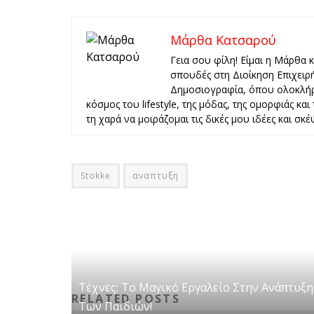
Μάρθα Κατσαρού
Γεια σου φίλη! Είμαι η Μάρθα 
σπουδές στη Διοίκηση Επιχειρ
Δημοσιογραφία, όπου ολοκλήρ
κόσμος του lifestyle, της μόδας, της ομορφιάς κα
τη χαρά να μοιράζομαι τις δικές μου ιδέες και σκέψ
Stokke
αναπτυξη
Tέχνες: Το Μαγικό Εργαλείο Στην Ανάπτυξη
RELATED POSTS
Των Παιδιών!