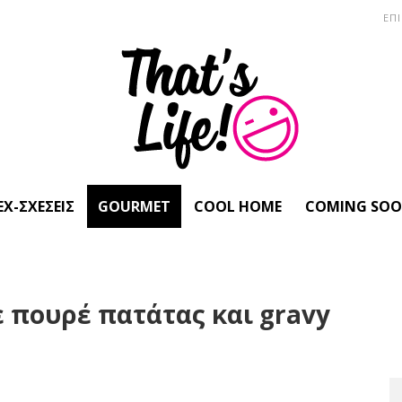
ΕΠ
EX-ΣΧΈΣΕΙΣ
GOURMET
COOL HOME
COMING SO
ε πουρέ πατάτας και gravy