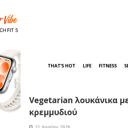
THAT’S HOT
LIFE
FITNESS
S
Vegetarian λουκάνικα μ
κρεμμυδιού
21 Ιουνίου 2026