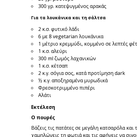
300 γρ. κατεψυγμένος αρακάς
Για τα λουκάνικα και τη σάλτσα
2 κ.σ. φυτικό λάδι
6 με 8 vegetarian λουκάνικα
1 μέτριο κρεμμύδι, κομμένο σε λεπτές φέ
1 κ.σ. αλεύρι
300 ml ζωμός λαχανικών
1 κ.σ. κέτσαπ
2 κ.γ. σόγια σος, κατά προτίμηση dark
½ κ.γ. αποξηραμένα μυρωδικά
Φρεσκοτριμμένο πιπέρι
Αλάτι
Εκτέλεση
Ο πουρές
Βάζεις τις πατάτες σε μεγάλη κατσαρόλα και 
χαμηλώνεις τη φωτιά και τις αφήνεις να σιγο