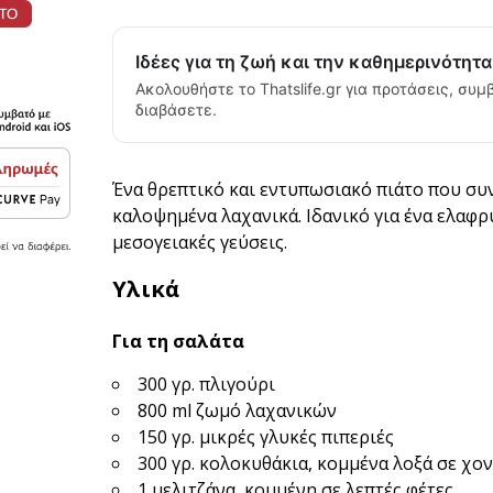
Ιδέες για τη ζωή και την καθημερινότητ
Ακολουθήστε το Thatslife.gr για προτάσεις, συμβ
διαβάσετε.
Ένα θρεπτικό και εντυπωσιακό πιάτο που συ
καλοψημένα λαχανικά. Ιδανικό για ένα ελαφρ
μεσογειακές γεύσεις.
Υλικά
Για τη σαλάτα
300 γρ. πλιγούρι
800 ml ζωμό λαχανικών
150 γρ. μικρές γλυκές πιπεριές
300 γρ. κολοκυθάκια, κομμένα λοξά σε χο
1 μελιτζάνα, κομμένη σε λεπτές φέτες