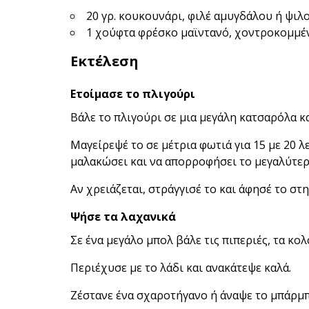
20 γρ. κουκουνάρι, φιλέ αμυγδάλου ή ψι
1 χούφτα φρέσκο μαϊντανό, χοντροκομμέ
Εκτέλεση
Ετοίμασε το πλιγούρι
Βάλε το πλιγούρι σε μια μεγάλη κατσαρόλα κ
Μαγείρεψέ το σε μέτρια φωτιά για 15 με 20 λ
μαλακώσει και να απορροφήσει το μεγαλύτε
Αν χρειάζεται, στράγγισέ το και άφησέ το στη
Ψήσε τα λαχανικά
Σε ένα μεγάλο μπολ βάλε τις πιπεριές, τα κο
Περιέχυσε με το λάδι και ανακάτεψε καλά.
Ζέστανε ένα σχαροτήγανο ή άναψε το μπάρμπ