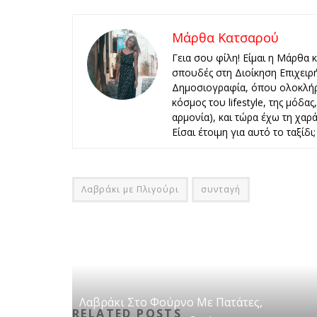
Μάρθα Κατσαρού
Γεια σου φίλη! Είμαι η Μάρθα 
σπουδές στη Διοίκηση Επιχειρ
Δημοσιογραφία, όπου ολοκλήρ
κόσμος του lifestyle, της μόδα
αρμονία), και τώρα έχω τη χαρά 
Είσαι έτοιμη για αυτό το ταξίδι;
Λαβράκι με Πλιγούρι
συνταγή
Λαβράκι Στο Φούρνο Με Πατάτες,
RELATED POSTS