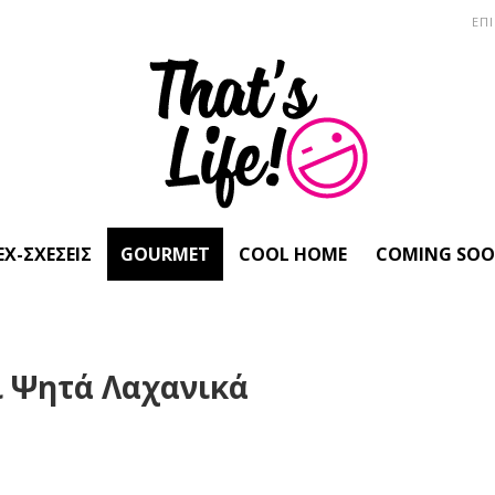
ΕΠ
EX-ΣΧΈΣΕΙΣ
GOURMET
COOL HOME
COMING SO
ι Ψητά Λαχανικά