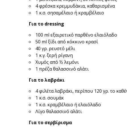
4 φρέσκα κρεμμυδάκια, καθαρισμένα
1 κ.σ. σησαμέλαιο ή κραμβέλαιο
Για το dressing
100 ml εξαιρετικό παρθένο ελαιόλαδο
50 ml ξίδι από κόκκινο κρασί
40 γρ. ρευστό μέλι
1 κ.γ. ξερή ρίγανη
Χυμός από ½ λεμόνι
1 πρέζα θαλασσινό αλάτι
Για το λαβράκι
4 φιλέτα λαβράκι, περίπου 120 γρ. το καθέ
1 κ.σ. σουμάκ
1 κ.σ. κραμβέλαιο ή ελαιόλαδο
Λίγο θαλασσινό αλάτι
Για το σερβίρισμα